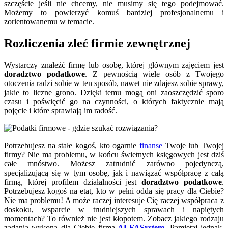
szczęście jeśli nie chcemy, nie musimy się tego podejmować.
Możemy to powierzyć komuś bardziej profesjonalnemu i
zorientowanemu w temacie.
Rozliczenia zleć firmie zewnętrznej
Wystarczy znaleźć firmę lub osobę, której głównym zajęciem jest
doradztwo podatkowe
. Z pewnością wiele osób z Twojego
otoczenia radzi sobie w ten sposób, nawet nie zdajesz sobie sprawy,
jakie to liczne grono. Dzięki temu mogą oni zaoszczędzić sporo
czasu i poświęcić go na czynności, o których faktycznie mają
pojęcie i które sprawiają im radość.
Potrzebujesz na stałe kogoś, kto ogarnie
finanse
Twoje lub Twojej
firmy? Nie ma problemu, w końcu świetnych księgowych jest dziś
całe mnóstwo. Możesz zatrudnić zarówno pojedynczą,
specjalizującą się w tym osobę, jak i nawiązać współpracę z całą
firmą, której profilem działalności jest
doradztwo podatkowe
.
Potrzebujesz kogoś na etat, kto w pełni odda się pracy dla Ciebie?
Nie ma problemu! A może raczej interesuje Cię raczej współpraca z
doskoku, wsparcie w trudniejszych sprawach i napiętych
momentach? To również nie jest kłopotem. Zobacz jakiego rodzaju
zadania wykona dla Ciebie firma
ALFASystem
. Pamiętaj jednak,