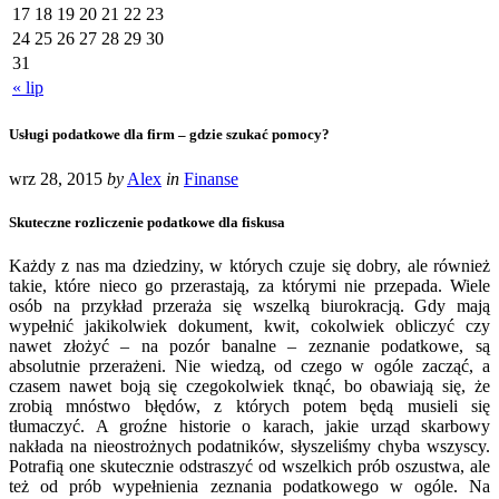
17
18
19
20
21
22
23
24
25
26
27
28
29
30
31
« lip
Usługi podatkowe dla firm – gdzie szukać pomocy?
wrz 28, 2015
by
Alex
in
Finanse
Skuteczne rozliczenie podatkowe dla fiskusa
Każdy z nas ma dziedziny, w których czuje się dobry, ale również
takie, które nieco go przerastają, za którymi nie przepada. Wiele
osób na przykład przeraża się wszelką biurokracją. Gdy mają
wypełnić jakikolwiek dokument, kwit, cokolwiek obliczyć czy
nawet złożyć – na pozór banalne – zeznanie podatkowe, są
absolutnie przerażeni. Nie wiedzą, od czego w ogóle zacząć, a
czasem nawet boją się czegokolwiek tknąć, bo obawiają się, że
zrobią mnóstwo błędów, z których potem będą musieli się
tłumaczyć. A groźne historie o karach, jakie urząd skarbowy
nakłada na nieostrożnych podatników, słyszeliśmy chyba wszyscy.
Potrafią one skutecznie odstraszyć od wszelkich prób oszustwa, ale
też od prób wypełnienia zeznania podatkowego w ogóle. Na