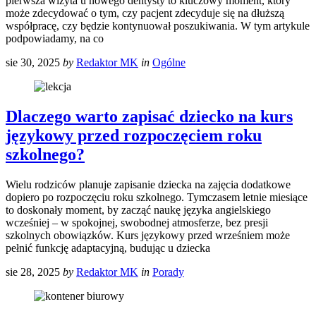
pierwsza wizyta u nowego dentysty to kluczowy moment, który
może zdecydować o tym, czy pacjent zdecyduje się na dłuższą
współpracę, czy będzie kontynuował poszukiwania. W tym artykule
podpowiadamy, na co
sie 30, 2025
by
Redaktor MK
in
Ogólne
Dlaczego warto zapisać dziecko na kurs
językowy przed rozpoczęciem roku
szkolnego?
Wielu rodziców planuje zapisanie dziecka na zajęcia dodatkowe
dopiero po rozpoczęciu roku szkolnego. Tymczasem letnie miesiące
to doskonały moment, by zacząć naukę języka angielskiego
wcześniej – w spokojnej, swobodnej atmosferze, bez presji
szkolnych obowiązków. Kurs językowy przed wrześniem może
pełnić funkcję adaptacyjną, budując u dziecka
sie 28, 2025
by
Redaktor MK
in
Porady