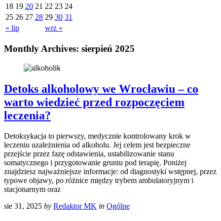
18
19
20
21
22
23
24
25
26
27
28
29
30
31
« lip
wrz »
Monthly Archives:
sierpień 2025
Detoks alkoholowy we Wrocławiu – co
warto wiedzieć przed rozpoczęciem
leczenia?
Detoksykacja to pierwszy, medycznie kontrolowany krok w
leczeniu uzależnienia od alkoholu. Jej celem jest bezpieczne
przejście przez fazę odstawienia, ustabilizowanie stanu
somatycznego i przygotowanie gruntu pod terapię. Poniżej
znajdziesz najważniejsze informacje: od diagnostyki wstępnej, przez
typowe objawy, po różnice między trybem ambulatoryjnym i
stacjonarnym oraz
sie 31, 2025
by
Redaktor MK
in
Ogólne