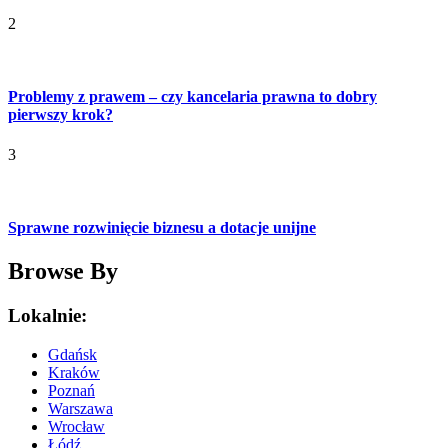
2
Problemy z prawem – czy kancelaria prawna to dobry
pierwszy krok?
3
Sprawne rozwinięcie biznesu a dotacje unijne
Browse By
Lokalnie:
Gdańsk
Kraków
Poznań
Warszawa
Wrocław
Łódź