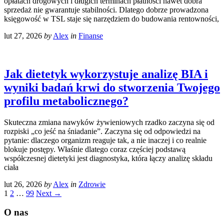
opłatach drogowych i długich terminach płatności nawet dobra
sprzedaż nie gwarantuje stabilności. Dlatego dobrze prowadzona
księgowość w TSL staje się narzędziem do budowania rentowności,
lut 27, 2026
by
Alex
in
Finanse
Jak dietetyk wykorzystuje analizę BIA i
wyniki badań krwi do stworzenia Twojego
profilu metabolicznego?
Skuteczna zmiana nawyków żywieniowych rzadko zaczyna się od
rozpiski „co jeść na śniadanie”. Zaczyna się od odpowiedzi na
pytanie: dlaczego organizm reaguje tak, a nie inaczej i co realnie
blokuje postępy. Właśnie dlatego coraz częściej podstawą
współczesnej dietetyki jest diagnostyka, która łączy analizę składu
ciała
lut 26, 2026
by
Alex
in
Zdrowie
1
2
…
99
Next →
O nas