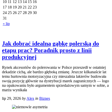
10
11
12
13
14
15
16
17
18
19
20
21
22
23
24
25
26
27
28
29
30
31
« lip
Jak dobrać idealną gąbkę polerską do
etapu prac? Poradnik prosto z linii
produkcyjnej
Rynek akcesoriów do polerowania w Polsce przeszedł w ostatniej
dekadzie cichą, ale bardzo głęboką zmianę. Jeszcze kilkanaście lat
temu hurtownia motoryzacyjna czy mieszalnia lakierów budowała
swoją pozycję głównie na dystrybucji marek zagranicznych — logo
na opakowaniu było argumentem sprzedażowym samym w sobie, a
marża wynikała
lip 29, 2026
by
Alex
in
Biznes