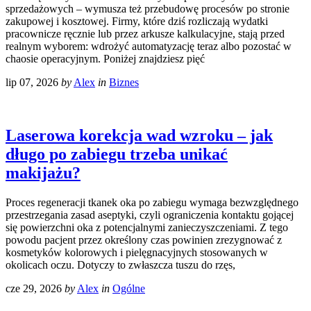
sprzedażowych – wymusza też przebudowę procesów po stronie
zakupowej i kosztowej. Firmy, które dziś rozliczają wydatki
pracownicze ręcznie lub przez arkusze kalkulacyjne, stają przed
realnym wyborem: wdrożyć automatyzację teraz albo pozostać w
chaosie operacyjnym. Poniżej znajdziesz pięć
lip 07, 2026
by
Alex
in
Biznes
Laserowa korekcja wad wzroku – jak
długo po zabiegu trzeba unikać
makijażu?
Proces regeneracji tkanek oka po zabiegu wymaga bezwzględnego
przestrzegania zasad aseptyki, czyli ograniczenia kontaktu gojącej
się powierzchni oka z potencjalnymi zanieczyszczeniami. Z tego
powodu pacjent przez określony czas powinien zrezygnować z
kosmetyków kolorowych i pielęgnacyjnych stosowanych w
okolicach oczu. Dotyczy to zwłaszcza tuszu do rzęs,
cze 29, 2026
by
Alex
in
Ogólne