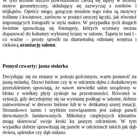
W tym sezonie dużym powodzeniem cieszą się tapety w drobny
motyw geometryczny, składający się zazwyczaj z rombów i
trójkątów. Oprócz niego, gorącym trendem tego roku są motywy
roślinne i kwiatowe, zarówno w postaci uroczej łączki, jak również
imponujących fotografii w stylu makro. W przypadku tych drugich
świetnie sprawdzają się fototapety, których wymiary można
dopasować do kubatury wybranej ściany w salonie. Tapeta to tani i -
co ważne – prosty sposób na diametralną odmianę wnętrza i
ciekawą
aranżację salonu
.
Pomysł czwarty: jasna stolarka
Decydując się na zmiany w pokoju gościnnym, warto postawić na
jasną stolarkę. Drzwi bielone czy te w odcieniu dębu z dodatkowym
przeszkleniem sprawiają, że nawet niewielki salon urządzony w
bloku z wielkiej płyty zyskuje na przestronności. Również w
sytuacji, gdy decydujemy się na wymianę podłogi w salonie, dobrze
zainwestować w drewno bielone lub te w delikatnej szarej tonacji.
Stosunkowo tanim i szybkim rozwiązaniem jest zakup paneli
drewnianych laminowanych. Miłośnicy cieplejszych klimatów
mogą skierować swoje kroki ku jasnym odcieniom. W tym
wypadku dobrze sprawdzają się panele w odcieniach takich jak dąb
riviera, splendor czy dąb milano.