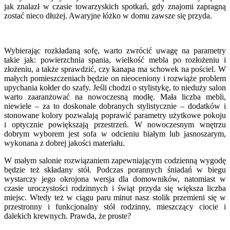
jak znalazł w czasie towarzyskich spotkań, gdy znajomi zapragną
zostać nieco dłużej. Awaryjne łóżko w domu zawsze się przyda.
Wybierając rozkładaną sofę, warto zwrócić uwagę na parametry
takie jak: powierzchnia spania, wielkość mebla po rozłożeniu i
złożeniu, a także sprawdzić, czy kanapa ma schowek na pościel. W
małych pomieszczeniach będzie on nieoceniony i rozwiąże problem
upychania kołder do szafy. Jeśli chodzi o stylistykę, to nieduży salon
warto zaaranżować na nowoczesną modłę. Mała liczba mebli,
niewiele – za to doskonale dobranych stylistycznie – dodatków i
stonowane kolory pozwalają poprawić parametry użytkowe pokoju
i optycznie powiększają przestrzeń. W nowoczesnym wnętrzu
dobrym wyborem jest sofa w odcieniu białym lub jasnoszarym,
wykonana z dobrej jakości materiału.
W małym salonie rozwiązaniem zapewniającym codzienną wygodę
będzie też składany stół. Podczas porannych śniadań w biegu
wystarczy jego okrojona wersja dla domowników, natomiast w
czasie uroczystości rodzinnych i świąt przyda się większa liczba
miejsc. Wtedy też w ciągu paru minut nasz stolik przemieni się w
przestronny i funkcjonalny stół rodzinny, mieszczący ciocie i
dalekich krewnych. Prawda, że proste?