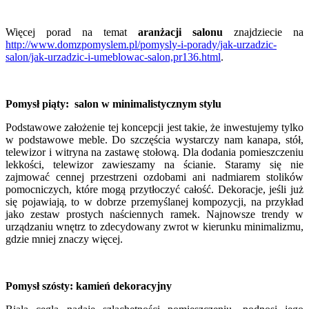
Więcej porad na temat
aranżacji salonu
znajdziecie na
http://www.domzpomyslem.pl/pomysly-i-porady/jak-urzadzic-
salon/jak-urzadzic-i-umeblowac-salon,pr136.html
.
Pomysł piąty: salon w minimalistycznym stylu
Podstawowe założenie tej koncepcji jest takie, że inwestujemy tylko
w podstawowe meble. Do szczęścia wystarczy nam kanapa, stół,
telewizor i witryna na zastawę stołową. Dla dodania pomieszczeniu
lekkości, telewizor zawieszamy na ścianie. Staramy się nie
zajmować cennej przestrzeni ozdobami ani nadmiarem stolików
pomocniczych, które mogą przytłoczyć całość. Dekoracje, jeśli już
się pojawiają, to w dobrze przemyślanej kompozycji, na przykład
jako zestaw prostych naściennych ramek. Najnowsze trendy w
urządzaniu wnętrz to zdecydowany zwrot w kierunku minimalizmu,
gdzie mniej znaczy więcej.
Pomysł szósty: kamień dekoracyjny