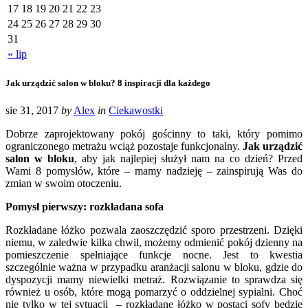
17
18
19
20
21
22
23
24
25
26
27
28
29
30
31
« lip
Jak urządzić salon w bloku? 8 inspiracji dla każdego
sie 31, 2017
by
Alex
in
Ciekawostki
Dobrze zaprojektowany pokój gościnny to taki, który pomimo
ograniczonego metrażu wciąż pozostaje funkcjonalny.
Jak urządzić
salon w bloku
, aby jak najlepiej służył nam na co dzień? Przed
Wami 8 pomysłów, które – mamy nadzieję – zainspirują Was do
zmian w swoim otoczeniu.
Pomysł pierwszy: rozkładana sofa
Rozkładane łóżko pozwala zaoszczędzić sporo przestrzeni. Dzięki
niemu, w zaledwie kilka chwil, możemy odmienić pokój dzienny na
pomieszczenie spełniające funkcje nocne. Jest to kwestia
szczególnie ważna w przypadku aranżacji salonu w bloku, gdzie do
dyspozycji mamy niewielki metraż. Rozwiązanie to sprawdza się
również u osób, które mogą pomarzyć o oddzielnej sypialni. Choć
nie tylko w tej sytuacji – rozkładane łóżko w postaci sofy będzie