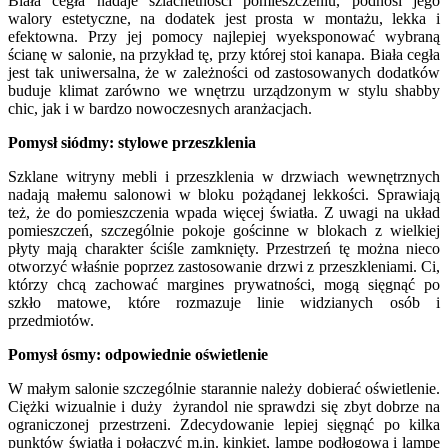
Biała cegła nadaje szlachetności pomieszczeniu, podnosi jego
walory estetyczne, na dodatek jest prosta w montażu, lekka i
efektowna. Przy jej pomocy najlepiej wyeksponować wybraną
ścianę w salonie, na przykład tę, przy której stoi kanapa. Biała cegła
jest tak uniwersalna, że w zależności od zastosowanych dodatków
buduje klimat zarówno we wnętrzu urządzonym w stylu shabby
chic, jak i w bardzo nowoczesnych aranżacjach.
Pomysł siódmy: stylowe przeszklenia
Szklane witryny mebli i przeszklenia w drzwiach wewnętrznych
nadają małemu salonowi w bloku pożądanej lekkości. Sprawiają
też, że do pomieszczenia wpada więcej światła. Z uwagi na układ
pomieszczeń, szczególnie pokoje gościnne w blokach z wielkiej
płyty mają charakter ściśle zamknięty. Przestrzeń tę można nieco
otworzyć właśnie poprzez zastosowanie drzwi z przeszkleniami. Ci,
którzy chcą zachować margines prywatności, mogą sięgnąć po
szkło matowe, które rozmazuje linie widzianych osób i
przedmiotów.
Pomysł ósmy: odpowiednie oświetlenie
W małym salonie szczególnie starannie należy dobierać oświetlenie.
Ciężki wizualnie i duży żyrandol nie sprawdzi się zbyt dobrze na
ograniczonej przestrzeni. Zdecydowanie lepiej sięgnąć po kilka
punktów światła i połączyć m.in. kinkiet, lampę podłogową i lampę