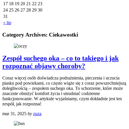
17
18
19
20
21
22
23
24
25
26
27
28
29
30
31
« lip
Category Archives:
Ciekawostki
Zespół suchego oka – co to takiego i jak
rozpoznać objawy choroby?
Coraz więcej osób doświadcza podrażnienia, pieczenia i uczucia
piasku pod powiekami, co często wiąże się z coraz powszechniejszą
dolegliwością – zespołem suchego oka. To schorzenie, które może
znacznie obniżyć komfort życia i utrudniać codzienne
funkcjonowanie. W artykule wyjaśniamy, czym dokładnie jest ten
zespół, jak rozpoznać
mar 31, 2025
by
zuza