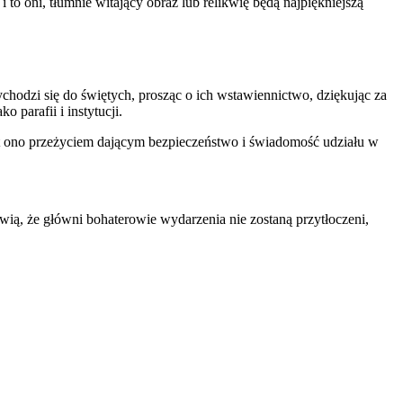
to oni, tłumnie witający obraz lub relikwię będą najpiękniejszą
ychodzi się do świętych, prosząc o ich wstawiennictwo, dziękując za
 parafii i instytucji.
jest ono przeżyciem dającym bezpieczeństwo i świadomość udziału w
awią, że główni bohaterowie wydarzenia nie zostaną przytłoczeni,