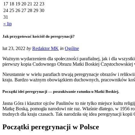
17
18
19
20
21
22
23
24
25
26
27
28
29
30
31
« lip
Jak przygotować kościół do peregrynacji?
lut 23, 2022
by
Redaktor MK
in
Ogólne
Ważnym wydarzeniem dla społeczności parafialnej, jak i dla wszystk
pierwszy kopia Cudownego Obrazu Matki Boskiej Częstochowskiej wy
Nieustannie w wielu parafiach trwają peregrynacje obrazów i relikwi
kraju. Bardzo ważnym obowiązkiem duchownych, pracowników kościoła
Początki idei peregrynacji — poszukiwanie ratunku u Matki Boskiej.
Jasna Góra i klasztor ojców Paulinów to nie tylko miejsce kultu re
Matkę Boską, pomogła narodowi nie raz. Właśnie dlatego, w 1956 rok
trudnych dla kraju czasach. Tak narodziła się idea peregrynacji ko
Początki peregrynacji w Polsce