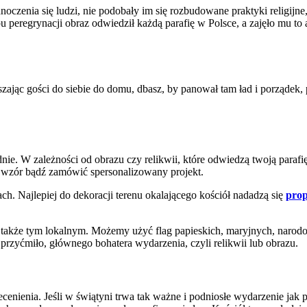
noczenia się ludzi, nie podobały im się rozbudowane praktyki religijn
 peregrynacji obraz odwiedził każdą parafię w Polsce, a zajęło mu to a
szając gości do siebie do domu, dbasz, by panował tam ład i porządek, 
dnie. W zależności od obrazu czy relikwii, które odwiedzą twoją paraf
y wzór bądź zamówić spersonalizowany projekt.
h. Najlepiej do dekoracji terenu okalającego kościół nadadzą się
prop
m, także tym lokalnym. Możemy użyć flag papieskich, maryjnych, naro
przyćmiło, głównego bohatera wydarzenia, czyli relikwii lub obrazu.
ecenienia. Jeśli w świątyni trwa tak ważne i podniosłe wydarzenie jak 