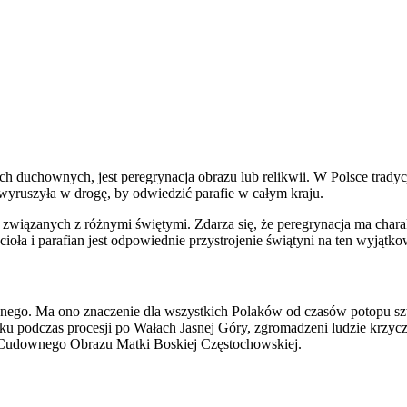
ich duchownych, jest peregrynacja obrazu lub relikwii. W Polsce trady
ruszyła w drogę, by odwiedzić parafie w całym kraju.
i związanych z różnymi świętymi. Zdarza się, że peregrynacja ma char
 i parafian jest odpowiednie przystrojenie świątyni na ten wyjątko
ligijnego. Ma ono znaczenie dla wszystkich Polaków od czasów potopu 
u podczas procesji po Wałach Jasnej Góry, zgromadzeni ludzie krzycz
pii Cudownego Obrazu Matki Boskiej Częstochowskiej.