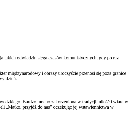
cja takich odwiedzin sięga czasów komunistycznych, gdy po raz
akter międzynarodowy i obrazy uroczyście przenosi się poza granice
wy dzień.
szwedzkiego. Bardzo mocno zakorzeniona w tradycji miłość i wiara w
eli „Matko, przyjdź do nas” oczekując jej wstawiennictwa w