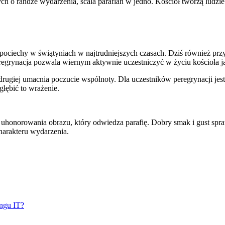
o randze wydarzenia, scala parafian w jedno. Kościół tworzą ludzie i 
ł pociechy w świątyniach w najtrudniejszych czasach. Dziś również prz
egrynacja pozwala wiernym aktywnie uczestniczyć w życiu kościoła jako
do drugiej umacnia poczucie wspólnoty. Dla uczestników peregrynacji 
ębić to wrażenie.
ą uhonorowania obrazu, który odwiedza parafię. Dobry smak i gust spr
harakteru wydarzenia.
ingu IT?