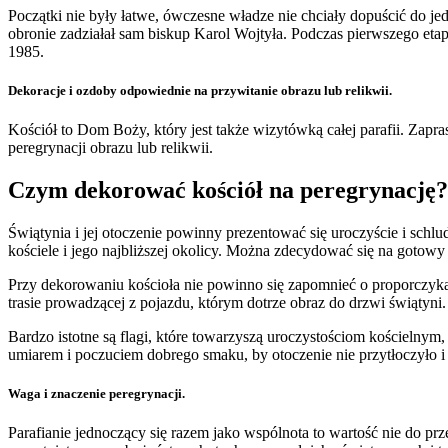
Początki nie były łatwe, ówczesne władze nie chciały dopuścić do jed
obronie zadziałał sam biskup Karol Wojtyła. Podczas pierwszego etapu
1985.
Dekoracje i ozdoby odpowiednie na przywitanie obrazu lub relikwii.
Kościół to Dom Boży, który jest także wizytówką całej parafii. Zapra
peregrynacji obrazu lub relikwii.
Czym dekorować kościół na peregrynację?
Świątynia i jej otoczenie powinny prezentować się uroczyście i schlu
kościele i jego najbliższej okolicy. Można zdecydować się na gotow
Przy dekorowaniu kościoła nie powinno się zapomnieć o proporczykac
trasie prowadzącej z pojazdu, którym dotrze obraz do drzwi świątyni.
Bardzo istotne są flagi, które towarzyszą uroczystościom kościelny
umiarem i poczuciem dobrego smaku, by otoczenie nie przytłoczyło i 
Waga i znaczenie peregrynacji.
Parafianie jednoczący się razem jako wspólnota to wartość nie do prz