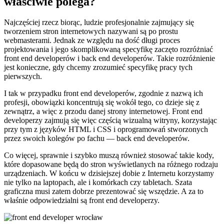
właściwie polega?
Najczęściej rzecz biorąc, ludzie profesjonalnie zajmujący się
tworzeniem stron internetowych nazywani są po prostu
webmasterami. Jednak ze względu na dość długi proces
projektowania i jego skomplikowaną specyfikę zaczęto rozróżniać
front end developerów i back end developerów. Takie rozróżnienie
jest konieczne, gdy chcemy zrozumieć specyfikę pracy tych
pierwszych.
I tak w przypadku front end developerów, zgodnie z nazwą ich
profesji, obowiązki koncentrują się wokół tego, co dzieje się z
zewnątrz, a więc z przodu danej strony internetowej. Front end
developerzy zajmują się więc częścią wizualną witryny, korzystając
przy tym z języków HTML i CSS i oprogramowań stworzonych
przez swoich kolegów po fachu — back end developerów.
Co więcej, sprawnie i szybko muszą również stosować takie kody,
które dopasowane będą do stron wyświetlanych na różnego rodzaju
urządzeniach. W końcu w dzisiejszej dobie z Internetu korzystamy
nie tylko na laptopach, ale i komórkach czy tabletach. Szata
graficzna musi zatem dobrze prezentować się wszędzie. A za to
właśnie odpowiedzialni są front end developerzy.