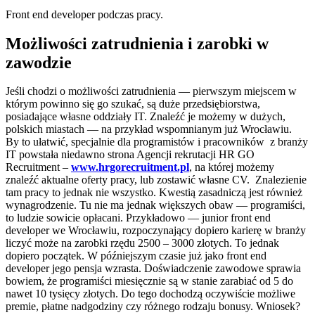
Front end developer podczas pracy.
Możliwości zatrudnienia i zarobki w
zawodzie
Jeśli chodzi o możliwości zatrudnienia — pierwszym miejscem w
którym powinno się go szukać, są duże przedsiębiorstwa,
posiadające własne oddziały IT. Znaleźć je możemy w dużych,
polskich miastach — na przykład wspomnianym już Wrocławiu.
By to ułatwić, specjalnie dla programistów i pracowników z branży
IT powstała niedawno strona Agencji rekrutacji HR GO
Recruitment –
www.hrgorecruitment.pl
, na której możemy
znaleźć aktualne oferty pracy, lub zostawić własne CV. Znalezienie
tam pracy to jednak nie wszystko. Kwestią zasadniczą jest również
wynagrodzenie. Tu nie ma jednak większych obaw — programiści,
to ludzie sowicie opłacani. Przykładowo — junior front end
developer we Wrocławiu, rozpoczynający dopiero karierę w branży
liczyć może na zarobki rzędu 2500 – 3000 złotych. To jednak
dopiero początek. W późniejszym czasie już jako front end
developer jego pensja wzrasta. Doświadczenie zawodowe sprawia
bowiem, że programiści miesięcznie są w stanie zarabiać od 5 do
nawet 10 tysięcy złotych. Do tego dochodzą oczywiście możliwe
premie, płatne nadgodziny czy różnego rodzaju bonusy. Wniosek?