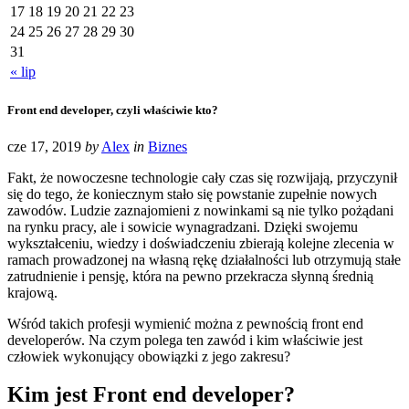
17
18
19
20
21
22
23
24
25
26
27
28
29
30
31
« lip
Front end developer, czyli właściwie kto?
cze 17, 2019
by
Alex
in
Biznes
Fakt, że nowoczesne technologie cały czas się rozwijają, przyczynił
się do tego, że koniecznym stało się powstanie zupełnie nowych
zawodów. Ludzie zaznajomieni z nowinkami są nie tylko pożądani
na rynku pracy, ale i sowicie wynagradzani. Dzięki swojemu
wykształceniu, wiedzy i doświadczeniu zbierają kolejne zlecenia w
ramach prowadzonej na własną rękę działalności lub otrzymują stałe
zatrudnienie i pensję, która na pewno przekracza słynną średnią
krajową.
Wśród takich profesji wymienić można z pewnością front end
developerów. Na czym polega ten zawód i kim właściwie jest
człowiek wykonujący obowiązki z jego zakresu?
Kim jest Front end developer?