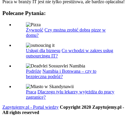
Praca w branży IT jest nie tylko prestiżowa, ale bardzo opłacalna!
Polecane Pytania:
Żywność
Czy można zrobić dobrą pizzę w
domu?
Usługi dla biznesu
Co wchodzi w zakres usług
outsourcingu IT?
Podróże
Namibia i Botswana – czy to
bezpieczna podróż?
Praca
Dlaczego tylu lekarzy wyjeżdża do pracy
zagranicę?
Zapytujemy.pl - Portal wiedzy
Copyright 2020 Zapytujemy.pl -
All rights reserved