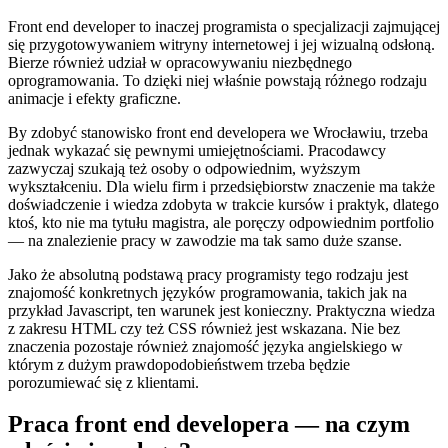
Front end developer to inaczej programista o specjalizacji zajmującej
się przygotowywaniem witryny internetowej i jej wizualną odsłoną.
Bierze również udział w opracowywaniu niezbędnego
oprogramowania. To dzięki niej właśnie powstają różnego rodzaju
animacje i efekty graficzne.
By zdobyć stanowisko front end developera we Wrocławiu, trzeba
jednak wykazać się pewnymi umiejętnościami. Pracodawcy
zazwyczaj szukają też osoby o odpowiednim, wyższym
wykształceniu. Dla wielu firm i przedsiębiorstw znaczenie ma także
doświadczenie i wiedza zdobyta w trakcie kursów i praktyk, dlatego
ktoś, kto nie ma tytułu magistra, ale poręczy odpowiednim portfolio
— na znalezienie pracy w zawodzie ma tak samo duże szanse.
Jako że absolutną podstawą pracy programisty tego rodzaju jest
znajomość konkretnych języków programowania, takich jak na
przykład Javascript, ten warunek jest konieczny. Praktyczna wiedza
z zakresu HTML czy też CSS również jest wskazana. Nie bez
znaczenia pozostaje również znajomość języka angielskiego w
którym z dużym prawdopodobieństwem trzeba będzie
porozumiewać się z klientami.
Praca front end developera — na czym