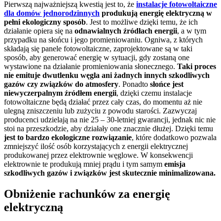
Pierwszą najważniejszą kwestią jest to, że
instalacje fotowoltaiczne
dla domów jednorodzinnych
produkują energię elektryczną w
pełni ekologiczny sposób
. Jest to możliwe dzięki temu, że ich
działanie opiera się na
odnawialnych źródłach energii
, a w tym
przypadku na słońcu i jego promieniowaniu. Ogniwa, z których
składają się panele fotowoltaiczne, zaprojektowane są w taki
sposób, aby generować energię w sytuacji, gdy zostaną one
wystawione na działanie promieniowania słonecznego.
Taki proces
nie emituje dwutlenku węgla ani żadnych innych szkodliwych
gazów czy związków do atmosfery
. Ponadto
słońce jest
niewyczerpalnym źródłem energii
, dzięki czemu instalacje
fotowoltaiczne będą działać przez cały czas, do momentu aż nie
ulegną zniszczeniu lub zużyciu z powodu starości. Zazwyczaj
producenci udzielają na nie 25 – 30-letniej gwarancji, jednak nic nie
stoi na przeszkodzie, aby działały one znacznie dłużej. Dzięki temu
jest to bardzo ekologiczne rozwiązanie
, które dodatkowo pozwala
zmniejszyć ilość osób korzystających z energii elektrycznej
produkowanej przez elektrownie węglowe. W konsekwencji
elektrownie te produkują mniej prądu i tym samym
emisja
szkodliwych gazów i związków jest skutecznie minimalizowana.
Obniżenie rachunków za energię
elektryczną