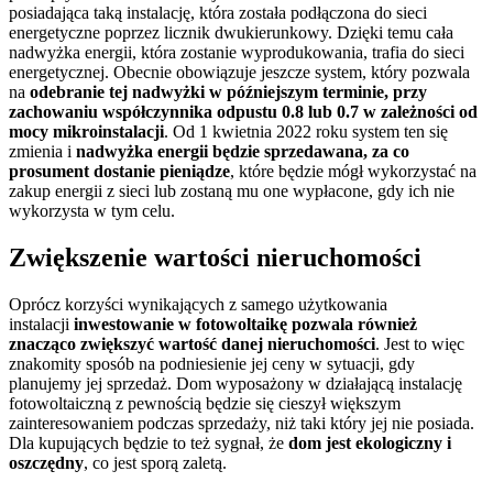
posiadająca taką instalację, która została podłączona do sieci
energetyczne poprzez licznik dwukierunkowy. Dzięki temu cała
nadwyżka energii, która zostanie wyprodukowania, trafia do sieci
energetycznej. Obecnie obowiązuje jeszcze system, który pozwala
na
odebranie tej nadwyżki w późniejszym terminie, przy
zachowaniu współczynnika odpustu 0.8 lub 0.7 w zależności od
mocy mikroinstalacji
. Od 1 kwietnia 2022 roku system ten się
zmienia i
nadwyżka energii będzie sprzedawana, za co
prosument dostanie pieniądze
, które będzie mógł wykorzystać na
zakup energii z sieci lub zostaną mu one wypłacone, gdy ich nie
wykorzysta w tym celu.
Zwiększenie wartości nieruchomości
Oprócz korzyści wynikających z samego użytkowania
instalacji
inwestowanie w fotowoltaikę pozwala również
znacząco zwiększyć wartość danej nieruchomości
. Jest to więc
znakomity sposób na podniesienie jej ceny w sytuacji, gdy
planujemy jej sprzedaż. Dom wyposażony w działającą instalację
fotowoltaiczną z pewnością będzie się cieszył większym
zainteresowaniem podczas sprzedaży, niż taki który jej nie posiada.
Dla kupujących będzie to też sygnał, że
dom jest ekologiczny i
oszczędny
, co jest sporą zaletą.