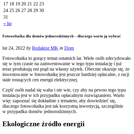
17
18
19
20
21
22
23
24
25
26
27
28
29
30
31
« lip
Fotowoltaika dla domów jednorodzinnych – dlaczego warto ją wybrać
lut 24, 2022
by
Redaktor MK
in
Dom
Fotowoltaika to gorący temat ostatnich lat. Wiele osób zdecydowało
się w tym czasie na zainwestowanie w tego typu instalację i już
teraz produkują oni prąd na własny użytek. Obecnie okazuje się, że
inwestowanie w fotowoltaikę jest jeszcze bardziej opłacalne, z racji
stale rosnących cen energii elektrycznej.
Część osób nadal się waha i nie wie, czy aby na pewno tego typu
instalacja jest w ich przypadku opłacalnym rozwiązaniem. Warto
więc zapoznać się dokładnie z tematem, aby dowiedzieć się,
dlaczego fotowoltaika jest tak korzystną inwestycją, szczególnie
w przypadku domów jednorodzinnych.
Ekologiczne źródło energii