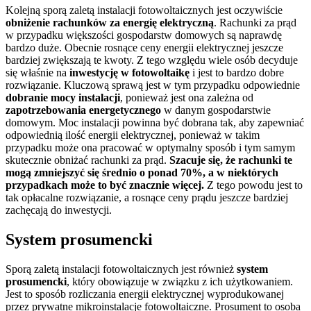
Kolejną sporą zaletą instalacji fotowoltaicznych jest oczywiście
obniżenie rachunków za energię elektryczną
. Rachunki za prąd
w przypadku większości gospodarstw domowych są naprawdę
bardzo duże. Obecnie rosnące ceny energii elektrycznej jeszcze
bardziej zwiększają te kwoty. Z tego względu wiele osób decyduje
się właśnie na
inwestycję w fotowoltaikę
i jest to bardzo dobre
rozwiązanie. Kluczową sprawą jest w tym przypadku odpowiednie
dobranie mocy instalacji
, ponieważ jest ona zależna od
zapotrzebowania energetycznego
w danym gospodarstwie
domowym. Moc instalacji powinna być dobrana tak, aby zapewniać
odpowiednią ilość energii elektrycznej, ponieważ w takim
przypadku może ona pracować w optymalny sposób i tym samym
skutecznie obniżać rachunki za prąd.
Szacuje się, że rachunki te
mogą zmniejszyć się średnio o ponad 70%, a w niektórych
przypadkach może to być znacznie więcej.
Z tego powodu jest to
tak opłacalne rozwiązanie, a rosnące ceny prądu jeszcze bardziej
zachęcają do inwestycji.
System prosumencki
Sporą zaletą instalacji fotowoltaicznych jest również
system
prosumencki
, który obowiązuje w związku z ich użytkowaniem.
Jest to sposób rozliczania energii elektrycznej wyprodukowanej
przez prywatne mikroinstalacje fotowoltaiczne. Prosument to osoba