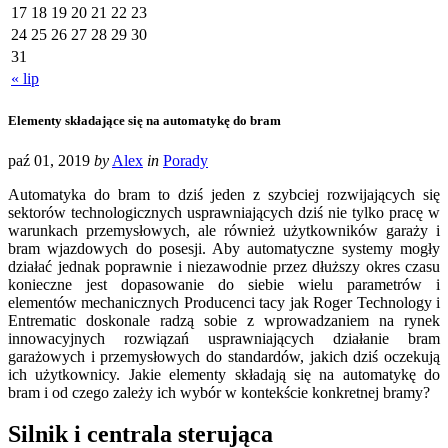
17
18
19
20
21
22
23
24
25
26
27
28
29
30
31
« lip
Elementy składające się na automatykę do bram
paź 01, 2019
by
Alex
in
Porady
Automatyka do bram to dziś jeden z szybciej rozwijających się
sektorów technologicznych usprawniających dziś nie tylko pracę w
warunkach przemysłowych, ale również użytkowników garaży i
bram wjazdowych do posesji. Aby automatyczne systemy mogły
działać jednak poprawnie i niezawodnie przez dłuższy okres czasu
konieczne jest dopasowanie do siebie wielu parametrów i
elementów mechanicznych Producenci tacy jak Roger Technology i
Entrematic doskonale radzą sobie z wprowadzaniem na rynek
innowacyjnych rozwiązań usprawniających działanie bram
garażowych i przemysłowych do standardów, jakich dziś oczekują
ich użytkownicy. Jakie elementy składają się na automatykę do
bram i od czego zależy ich wybór w kontekście konkretnej bramy?
Silnik i centrala sterująca