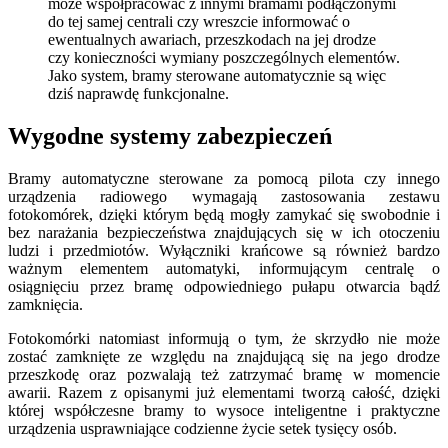
może współpracować z innymi bramami podłączonymi
do tej samej centrali czy wreszcie informować o
ewentualnych awariach, przeszkodach na jej drodze
czy konieczności wymiany poszczególnych elementów.
Jako system, bramy sterowane automatycznie są więc
dziś naprawdę funkcjonalne.
Wygodne systemy zabezpieczeń
Bramy automatyczne sterowane za pomocą pilota czy innego
urządzenia radiowego wymagają zastosowania zestawu
fotokomórek, dzięki którym będą mogły zamykać się swobodnie i
bez narażania bezpieczeństwa znajdujących się w ich otoczeniu
ludzi i przedmiotów. Wyłączniki krańcowe są również bardzo
ważnym elementem automatyki, informującym centralę o
osiągnięciu przez bramę odpowiedniego pułapu otwarcia bądź
zamknięcia.
Fotokomórki natomiast informują o tym, że skrzydło nie może
zostać zamknięte ze względu na znajdującą się na jego drodze
przeszkodę oraz pozwalają też zatrzymać bramę w momencie
awarii. Razem z opisanymi już elementami tworzą całość, dzięki
której współczesne bramy to wysoce inteligentne i praktyczne
urządzenia usprawniające codzienne życie setek tysięcy osób.