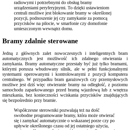
radiowymi i potrzebnymi do obsług bramy
urządzeniami peryferyjnymi. To dzięki ustawieniom
centrali możliwe jest blokowanie bramy w określonej
pozycji, podnoszenie jej czy zamykanie za pomocą
przycisków na pilocie, w smarfonie czy domofonie
umieszczonym wewnątrz domu.
Bramy zdalnie sterowane
Jedną z głównych zalet nowoczesnych i inteligentnych bram
automatycznych jest możliwość ich zdalnego otwierania i
zamykania. Bramy automatyczne przestały być już tylko bramami,
którymi porusza wbudowany silnik, ale w pełni funkcjonalnymi
systemami operowanymi i kontrolowanymi z pozycji komputera
centralnego. W przypadku bram garażowych czy przemysłowych
możliwe jest dziś więc otwieranie bramy na odległość, z poziomu
samochodu zaparkowanego przed bramą wjazdową lub z wnętrza
mieszkania, bez konieczności wciskania przycisków znajdujących
się bezpośrednio przy bramie.
Współczesne sterowniki pozwalają też na dość
swobodne programowanie bramy, która może otwierać
się i zamykać automatycznie o wskazanej porze czy po
upływie określonego czasu od jej ostatniego użycia,