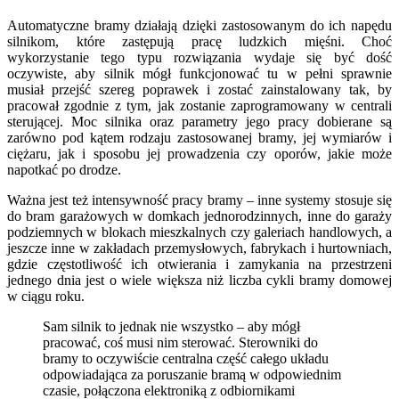
Automatyczne bramy działają dzięki zastosowanym do ich napędu
silnikom, które zastępują pracę ludzkich mięśni. Choć
wykorzystanie tego typu rozwiązania wydaje się być dość
oczywiste, aby silnik mógł funkcjonować tu w pełni sprawnie
musiał przejść szereg poprawek i zostać zainstalowany tak, by
pracował zgodnie z tym, jak zostanie zaprogramowany w centrali
sterującej. Moc silnika oraz parametry jego pracy dobierane są
zarówno pod kątem rodzaju zastosowanej bramy, jej wymiarów i
ciężaru, jak i sposobu jej prowadzenia czy oporów, jakie może
napotkać po drodze.
Ważna jest też intensywność pracy bramy – inne systemy stosuje się
do bram garażowych w domkach jednorodzinnych, inne do garaży
podziemnych w blokach mieszkalnych czy galeriach handlowych, a
jeszcze inne w zakładach przemysłowych, fabrykach i hurtowniach,
gdzie częstotliwość ich otwierania i zamykania na przestrzeni
jednego dnia jest o wiele większa niż liczba cykli bramy domowej
w ciągu roku.
Sam silnik to jednak nie wszystko – aby mógł
pracować, coś musi nim sterować. Sterowniki do
bramy to oczywiście centralna część całego układu
odpowiadająca za poruszanie bramą w odpowiednim
czasie, połączona elektroniką z odbiornikami