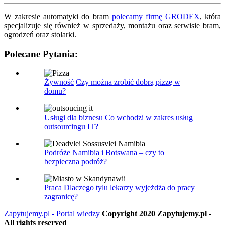
W zakresie automatyki do bram
polecamy firmę GRODEX
, która
specjalizuje się również w sprzedaży, montażu oraz serwisie bram,
ogrodzeń oraz stolarki.
Polecane Pytania:
Żywność
Czy można zrobić dobrą pizzę w
domu?
Usługi dla biznesu
Co wchodzi w zakres usług
outsourcingu IT?
Podróże
Namibia i Botswana – czy to
bezpieczna podróż?
Praca
Dlaczego tylu lekarzy wyjeżdża do pracy
zagranicę?
Zapytujemy.pl - Portal wiedzy
Copyright 2020 Zapytujemy.pl -
All rights reserved