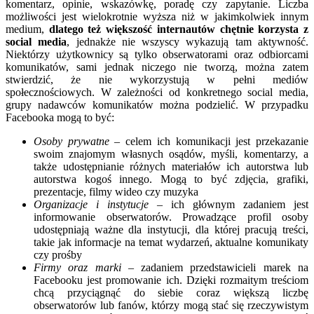
komentarz, opinie, wskazówkę, poradę czy zapytanie. Liczba
możliwości jest wielokrotnie wyższa niż w jakimkolwiek innym
medium,
dlatego też większość internautów chętnie korzysta z
social media
, jednakże nie wszyscy wykazują tam aktywność.
Niektórzy użytkownicy są tylko obserwatorami oraz odbiorcami
komunikatów, sami jednak niczego nie tworzą, można zatem
stwierdzić, że nie wykorzystują w pełni mediów
społecznościowych. W zależności od konkretnego social media,
grupy nadawców komunikatów można podzielić. W przypadku
Facebooka mogą to być:
Osoby prywatne
– celem ich komunikacji jest przekazanie
swoim znajomym własnych osądów, myśli, komentarzy, a
także udostępnianie różnych materiałów ich autorstwa lub
autorstwa kogoś innego. Mogą to być zdjęcia, grafiki,
prezentacje, filmy wideo czy muzyka
Organizacje i instytucje
– ich głównym zadaniem jest
informowanie obserwatorów. Prowadzące profil osoby
udostępniają ważne dla instytucji, dla której pracują treści,
takie jak informacje na temat wydarzeń, aktualne komunikaty
czy prośby
Firmy oraz marki
– zadaniem przedstawicieli marek na
Facebooku jest promowanie ich. Dzięki rozmaitym treściom
chcą przyciągnąć do siebie coraz większą liczbę
obserwatorów lub fanów, którzy mogą stać się rzeczywistym