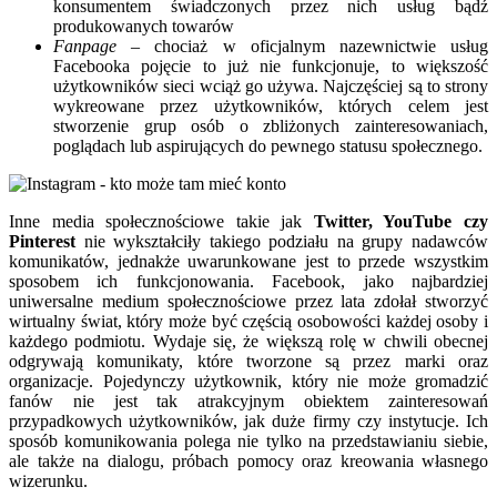
konsumentem świadczonych przez nich usług bądź
produkowanych towarów
Fanpage
– chociaż w oficjalnym nazewnictwie usług
Facebooka pojęcie to już nie funkcjonuje, to większość
użytkowników sieci wciąż go używa. Najczęściej są to strony
wykreowane przez użytkowników, których celem jest
stworzenie grup osób o zbliżonych zainteresowaniach,
poglądach lub aspirujących do pewnego statusu społecznego.
Inne media społecznościowe takie jak
Twitter, YouTube czy
Pinterest
nie wykształciły takiego podziału na grupy nadawców
komunikatów, jednakże uwarunkowane jest to przede wszystkim
sposobem ich funkcjonowania. Facebook, jako najbardziej
uniwersalne medium społecznościowe przez lata zdołał stworzyć
wirtualny świat, który może być częścią osobowości każdej osoby i
każdego podmiotu. Wydaje się, że większą rolę w chwili obecnej
odgrywają komunikaty, które tworzone są przez marki oraz
organizacje. Pojedynczy użytkownik, który nie może gromadzić
fanów nie jest tak atrakcyjnym obiektem zainteresowań
przypadkowych użytkowników, jak duże firmy czy instytucje. Ich
sposób komunikowania polega nie tylko na przedstawianiu siebie,
ale także na dialogu, próbach pomocy oraz kreowania własnego
wizerunku.