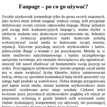
Fanpage – po co go używać?
Zwykły użytkownik komunikuje tylko do grona swoich znajomych,
jako twórca może jednak osiągnąć większy zasięg, jeśli przygotuje
dedykowany swoim czynom odpowiedni fanpage. Biorąc jednakże
pod uwagę ilość konkurencyjnych fanpage’y, trudno myśleć o
zdobyciu zaufania oraz skutecznym wypromowaniu się. Jednakże
firmy, a zwłaszcza pojedyncze marki skutecznie potrafią
wykorzystywać social media to budowania swojej renomy,
reputacji. Aktywnie pozyskują nowych użytkowników i fanów,
jednocześnie dbając o kontakt z już pozyskanymi. Metoda ta, w
dobie możliwości natychmiastowego i bardzo szczegółowego
sprzężenia zwrotnego, jest niemalże obowiązkowa aby ugruntować,
umocnić lub nawet zbudować od fundamentów swoją pozycję na
rynku. Przyciągnięcie użytkowników szeroko pojętego social media
jest w stanie zwiększyć liczbę klientów, którzy zainteresowani
treścią, ofertą czy sposobem komunikacji będą chcieli sprawdzić czy
usługa bądź produkt są wartościowe
. Dobra strategia przygotowana
pod kątem social media, niemal każdemu użytkownikowi może
przynieść oczekiwane przez niego rezultaty. Ciekawe treści
tworzone przez prywatnych użytkowników pogłębią ich relacje ze
znajomymi, wykreują w gronie bliskich osób wizerunek osoby
chętnie dyskutującej, kompetentnej czy aktywnej, nie pozostającej
bierną w stosunku do tego co dzieje się na świecie.