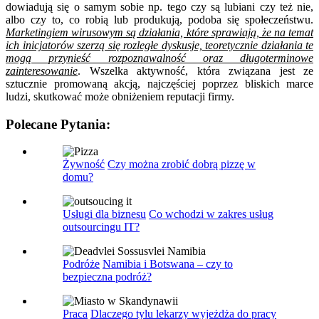
dowiadują się o samym sobie np. tego czy są lubiani czy też nie,
albo czy to, co robią lub produkują, podoba się społeczeństwu
.
Marketingiem wirusowym są działania, które sprawiają, że na temat
ich inicjatorów szerzą się rozległe dyskusje, teoretycznie działania te
mogą przynieść rozpoznawalność oraz długoterminowe
zainteresowanie
. Wszelka aktywność, która związana jest ze
sztucznie promowaną akcją, najczęściej poprzez bliskich marce
ludzi, skutkować może obniżeniem reputacji firmy
.
Polecane Pytania:
Żywność
Czy można zrobić dobrą pizzę w
domu?
Usługi dla biznesu
Co wchodzi w zakres usług
outsourcingu IT?
Podróże
Namibia i Botswana – czy to
bezpieczna podróż?
Praca
Dlaczego tylu lekarzy wyjeżdża do pracy