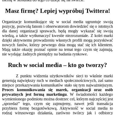
Masz firmę? Lepiej wypróbuj Twittera!
Organizacje komunikujące się w social media ugruntuje swoją
pozycję, pozwolą fanom i obserwatorom dowiedzieć się o istotnych
dla danej organizacji sprawach, będą mogły wykazać się swoją
wiedzą, a także wytłumaczyć kwestie niezrozumiałe. Z kolei marki
dzięki aktywnemu prowadzeniu własnych profili mogą pozyskiwać
nowych fanów, którzy pewnego dnia mogą stać się ich klientem.
Mają także okazję poznać opinie na temat tego czym się zajmują,
nie wydając żadnych pieniędzy na badania rynkowe.
Ruch w social media – kto go tworzy?
Z punktu widzenia użytkowników sieci to właśnie marki
generują największy ruch w mediach społecznościowych, zaś samo
miejsce przekazywania komunikatów stało się tym najważniejszym.
Proces komunikowania się marek, organizacji oraz osób
prywatnych jest formą marketingu
. W świadomości każdego
wymienionego podmiotu można dostrzec cel, którym najczęściej jest
„sprzedaż” tego, czym się zajmujemy, nawet jeśli transakcja
przybiera formę bezgotówkową. Aktywność w social media to
rodzaj wirusowego działania, zarówno twórcy jak i odbiorcy