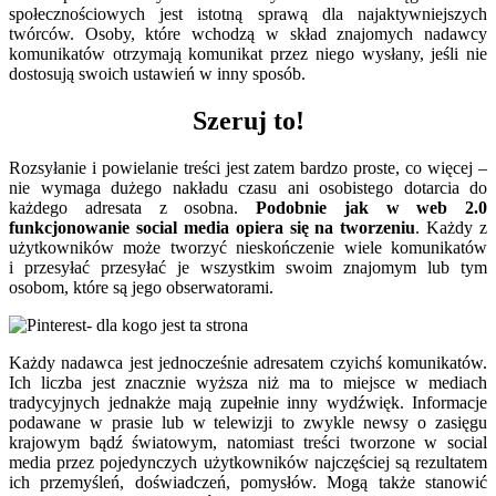
społecznościowych jest istotną sprawą dla najaktywniejszych
twórców. Osoby, które wchodzą w skład znajomych nadawcy
komunikatów otrzymają komunikat przez niego wysłany, jeśli nie
dostosują swoich ustawień w inny sposób.
Szeruj to!
Rozsyłanie i powielanie treści jest zatem bardzo proste, co więcej –
nie wymaga dużego nakładu czasu ani osobistego dotarcia do
każdego adresata z osobna.
Podobnie jak w web 2.0
funkcjonowanie social media opiera się na tworzeniu
. Każdy z
użytkowników może tworzyć nieskończenie wiele komunikatów
i przesyłać przesyłać je wszystkim swoim znajomym lub tym
osobom, które są jego obserwatorami.
Każdy nadawca jest jednocześnie adresatem czyichś komunikatów.
Ich liczba jest znacznie wyższa niż ma to miejsce w mediach
tradycyjnych jednakże mają zupełnie inny wydźwięk. Informacje
podawane w prasie lub w telewizji to zwykle newsy o zasięgu
krajowym bądź światowym, natomiast treści tworzone w social
media przez pojedynczych użytkowników najczęściej są rezultatem
ich przemyśleń, doświadczeń, pomysłów. Mogą także stanowić