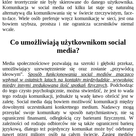
które teoretycznie nie były skierowane do danego użytkownika.
Komunikacja w social media od kilku lat staje się naturalną
alternatywą dla komunikowania się w świecie rzeczywistym, face-
to-face. Wiele osób preferuje wręcz komunikację w sieci, jest ona
bowiem szybsza, prostsza i nie ogranicza uczestników niemal
wcale.
Co umożliwiają użytkownikom social
media?
Media społecznościowe pozwalają na szeroki i głęboki przekaz,
umożliwiający uzewnętrznienie się oraz zostanie „przywódcą
ideowym”
.
Sposób funkcjonowania social mediów znacząco
wpłynął w ostatnich latach na kontakty międzyludzkie, wywołując
między innymi zredukowaną ilość spotkań fizycznych
. Podchodząc
do tego czysto psychologicznie, można stwierdzić, że jest to wada
tego rodzaju komunikacji, jednakże tą wadę łatwo obrócić jest w
zaletę. Social media dają bowiem możliwość komunikacji między
dowolnymi uczestnikami konkretnego medium. Nadawcy mogą
przesyłać swoje komunikaty w sposób natychmiastowy, nie są
ograniczeni finansami, odległością czy barierami fizycznymi. W
zależności od rodzaju odbiorców nie są także ograniczeni barierą
językową, dlatego też pojedynczy komunikat może być odebrany
nawet przez miliony osób na całym świecie. Zasięg mediów