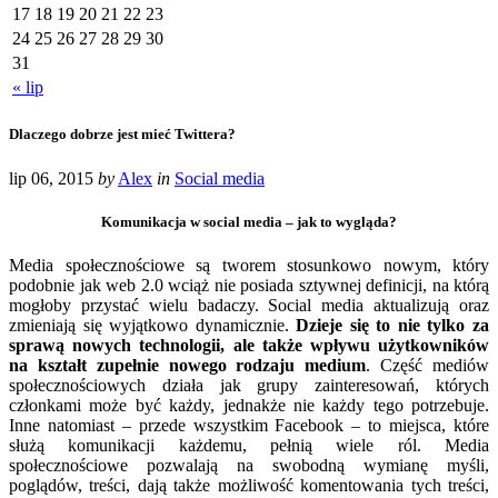
17
18
19
20
21
22
23
24
25
26
27
28
29
30
31
« lip
Dlaczego dobrze jest mieć Twittera?
lip 06, 2015
by
Alex
in
Social media
Komunikacja w social media – jak to wygląda?
Media społecznościowe są tworem stosunkowo nowym, który
podobnie jak web 2.0 wciąż nie posiada sztywnej definicji, na którą
mogłoby przystać wielu badaczy. Social media aktualizują oraz
zmieniają się wyjątkowo dynamicznie.
Dzieje się to nie tylko za
sprawą nowych technologii, ale także wpływu użytkowników
na kształt zupełnie nowego rodzaju medium
. Część mediów
społecznościowych działa jak grupy zainteresowań, których
członkami może być każdy, jednakże nie każdy tego potrzebuje.
Inne natomiast – przede wszystkim Facebook – to miejsca, które
służą komunikacji każdemu, pełnią wiele ról. Media
społecznościowe pozwalają na swobodną wymianę myśli,
poglądów, treści, dają także możliwość komentowania tych treści,