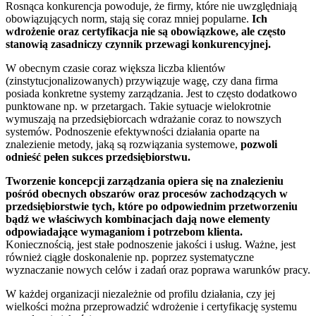
Rosnąca konkurencja powoduje, że firmy, które nie uwzględniają
obowiązujących norm, stają się coraz mniej popularne.
Ich
wdrożenie oraz certyfikacja nie są obowiązkowe, ale często
stanowią zasadniczy czynnik przewagi konkurencyjnej.
W obecnym czasie coraz większa liczba klientów
(zinstytucjonalizowanych) przywiązuje wagę, czy dana firma
posiada konkretne systemy zarządzania. Jest to często dodatkowo
punktowane np. w przetargach. Takie sytuacje wielokrotnie
wymuszają na przedsiębiorcach wdrażanie coraz to nowszych
systemów. Podnoszenie efektywności działania oparte na
znalezienie metody, jaką są rozwiązania systemowe,
pozwoli
odnieść pełen sukces przedsiębiorstwu.
Tworzenie koncepcji zarządzania opiera się na znalezieniu
pośród obecnych obszarów oraz procesów zachodzących w
przedsiębiorstwie tych, które po odpowiednim przetworzeniu
bądź we właściwych kombinacjach dają nowe elementy
odpowiadające wymaganiom i potrzebom klienta.
Koniecznością, jest stałe podnoszenie jakości i usług. Ważne, jest
również ciągłe doskonalenie np. poprzez systematyczne
wyznaczanie nowych celów i zadań oraz poprawa warunków pracy.
W każdej organizacji niezależnie od profilu działania, czy jej
wielkości można przeprowadzić wdrożenie i certyfikację systemu