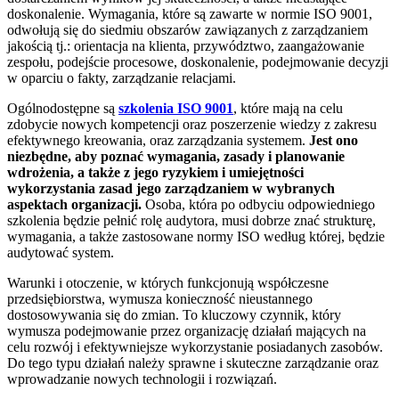
doskonalenie. Wymagania, które są zawarte w normie ISO 9001,
odwołują się do siedmiu obszarów zawiązanych z zarządzaniem
jakością tj.: orientacja na klienta, przywództwo, zaangażowanie
zespołu, podejście procesowe, doskonalenie, podejmowanie decyzji
w oparciu o fakty, zarządzanie relacjami.
Ogólnodostępne są
szkolenia ISO 9001
, które mają na celu
zdobycie nowych kompetencji oraz poszerzenie wiedzy z zakresu
efektywnego kreowania, oraz zarządzania systemem.
Jest ono
niezbędne, aby poznać wymagania, zasady i planowanie
wdrożenia, a także z jego ryzykiem i umiejętności
wykorzystania zasad jego zarządzaniem w wybranych
aspektach organizacji.
Osoba, która po odbyciu odpowiedniego
szkolenia będzie pełnić rolę audytora, musi dobrze znać strukturę,
wymagania, a także zastosowane normy ISO według której, będzie
audytować system.
Warunki i otoczenie, w których funkcjonują współczesne
przedsiębiorstwa, wymusza konieczność nieustannego
dostosowywania się do zmian. To kluczowy czynnik, który
wymusza podejmowanie przez organizację działań mających na
celu rozwój i efektywniejsze wykorzystanie posiadanych zasobów.
Do tego typu działań należy sprawne i skuteczne zarządzanie oraz
wprowadzanie nowych technologii i rozwiązań.