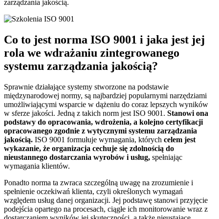
zarządzania jakością.
Co to jest norma ISO 9001 i jaka jest jej
rola we wdrażaniu zintegrowanego
systemu zarządzania jakością?
Sprawnie działające systemy stworzone na podstawie
międzynarodowej normy, są najbardziej popularnymi narzędziami
umożliwiającymi wsparcie w dążeniu do coraz lepszych wyników
w sferze jakości. Jedną z takich norm jest ISO 9001.
Stanowi ona
podstawy do opracowania, wdrożenia, a kolejno certyfikacji
opracowanego zgodnie z wytycznymi systemu zarządzania
jakością.
ISO 9001 formułuje wymagania, których
celem jest
wykazanie, że organizacja cechuje się zdolnością do
nieustannego dostarczania wyrobów i usług,
spełniając
wymagania klientów.
Ponadto norma ta zwraca szczególną uwagę na zrozumienie i
spełnienie oczekiwań klienta, czyli określonych wymagań
względem usług danej organizacji. Jej podstawę stanowi przyjęcie
podejścia opartego na procesach, ciągłe ich monitorowanie wraz z
dostarczaniem wyników jej skuteczności, a także nieustające