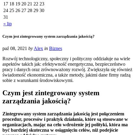
17
18
19
20
21
22
23
24
25
26
27
28
29
30
31
« lip
Czym jest zintegrowany system zarządzania jakością?
paź 08, 2021
by
Alex
in
Biznes
Rozwój technologiczny, społeczny i polityczny oddziałuje na wiele
aspektów takich jak: efektywność energetyczna, bezpieczeństwo
pracy i danych oraz zrównoważony rozwój. Zwiększyła się również
świadomość ekonomiczna, a także metody, jakimi dane firmy radzą
sobie z warunkami środowiskowymi.
Czym jest zintegrowany system
zarządzania jakością?
Zintegrowany system zarządzania jakością jest połączeniem
procedur, procesów i praktyk działania, które są stosowane w
organizacjach, mając na celu wdrożenie jej polityki, która ma
być bardziej skuteczna w osiągnięciu celów, niż podejście