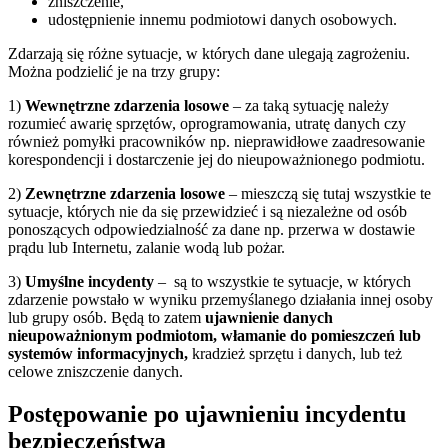
zniszczenie,
udostępnienie innemu podmiotowi danych osobowych.
Zdarzają się różne sytuacje, w których dane ulegają zagrożeniu.
Można podzielić je na trzy grupy:
1)
Wewnętrzne zdarzenia losowe
– za taką sytuację należy
rozumieć awarię sprzętów, oprogramowania, utratę danych czy
również pomyłki pracowników np. nieprawidłowe zaadresowanie
korespondencji i dostarczenie jej do nieupoważnionego podmiotu.
2)
Zewnętrzne zdarzenia losowe
– mieszczą się tutaj wszystkie te
sytuacje, których nie da się przewidzieć i są niezależne od osób
ponoszących odpowiedzialność za dane np. przerwa w dostawie
prądu lub Internetu, zalanie wodą lub pożar.
3)
Umyślne incydenty
– są to wszystkie te sytuacje, w których
zdarzenie powstało w wyniku przemyślanego działania innej osoby
lub grupy osób. Będą to zatem
ujawnienie danych
nieupoważnionym podmiotom, włamanie do pomieszczeń lub
systemów informacyjnych,
kradzież sprzętu i danych, lub też
celowe zniszczenie danych.
Postępowanie po ujawnieniu incydentu
bezpieczeństwa