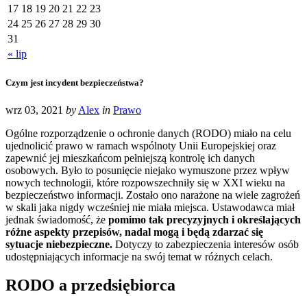
17
18
19
20
21
22
23
24
25
26
27
28
29
30
31
« lip
Czym jest incydent bezpieczeństwa?
wrz 03, 2021
by
Alex
in
Prawo
Ogólne rozporządzenie o ochronie danych (RODO) miało na celu
ujednolicić prawo w ramach wspólnoty Unii Europejskiej oraz
zapewnić jej mieszkańcom pełniejszą kontrolę ich danych
osobowych. Było to posunięcie niejako wymuszone przez wpływ
nowych technologii, które rozpowszechniły się w XXI wieku na
bezpieczeństwo informacji. Zostało ono narażone na wiele zagrożeń
w skali jaka nigdy wcześniej nie miała miejsca. Ustawodawca miał
jednak świadomość, że
pomimo tak precyzyjnych i określających
różne aspekty przepisów, nadal mogą i będą zdarzać się
sytuacje niebezpieczne.
Dotyczy to zabezpieczenia interesów osób
udostępniających informacje na swój temat w różnych celach.
RODO a przedsiębiorca