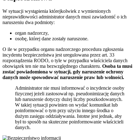
W sytuacji wystąpienia którejkolwiek z wymienionych
nieprawidłowości administrator danych musi zawiadomić o ich
naruszeniu dwa podmioty:
organ nadzorczy,
osobę, której dane zostały naruszone.
O ile w przypadku organu nadzorczego procedura zgłoszenia
incydentu bezpieczeństwa jest uregulowana przez art. 33
rozporządzenia RODO, o tyle w przypadku właściciela danych
obowiązek ten nie ma bezwzględnego charakteru.
Osoba ta musi
zostać powiadomiona w sytuacji, gdy naruszenie ochrony
danych może spowodować naruszenie praw lub wolności.
Administrator nie musi informować o incydencie osoby
fizycznej jeżeli zastosował np. pseudonimizację danych
lub naruszenie dotyczy dużej liczby poszkodowanych.
W takiej sytuacji powinien on wydać komunikat lub
poinformować o tym przy użyciu innego środka o
dużym zasięgu oddziaływania. Istotne jest jednak, aby
był to sposób na skuteczne poinformowanie właścicieli
danych.