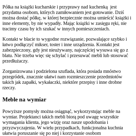
Półka na książki kucharskie i przyprawy nad kuchenką jest
przydatna osobom, których zamiłowaniem jest gotowanie. Dziś
można dostać półkę, w której bezpiecznie można umieścić książki i
inne elementy, by nie wypadły. Mając książki w zasięgu ręki, nie
tracimy czasu by ich szukać w innych pomieszczeniach.
Kontakt w blacie to wygodne rozwiązanie, pozwalające szybko i
łatwo podłączyć mikser, toster i inne urządzenia. Kontakt jest
zabezpieczony, gdy jest nieużywany, najczęściej wysuwa się go z
blatu. Nie trzeba więc się schylać i przesuwać mebli lub stosować
przedłużaczy.
Zorganizowana i podzielona szuflada, która posiada mnóstwo
przegródek, znacznie ułatwi nam rozmieszczenie przedmiotów
takich jak zapałki, wykałaczki, niektóre przepisy i inne drobne
rzeczy.
Meble na wymiar
Powyższe pomysły można osiągnąć, wykorzystując meble na
wymiar. Projektanci takich mebli biorą pod uwagę wszystkie
wymagania klienta, jego wizję oraz nasze upodobania i
przyzwyczajenia. W wielu przypadkach, funkcjonalna kuchnia
ułatwia poruszanie się po niej i korzystanie osobom