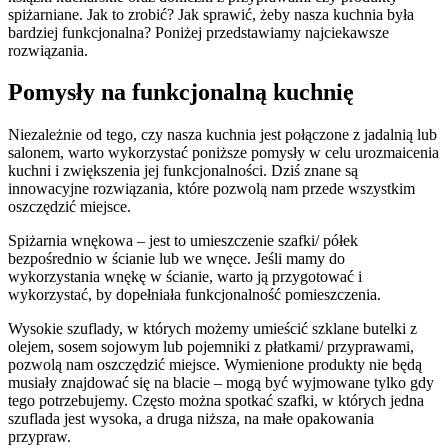
spiżarniane. Jak to zrobić? Jak sprawić, żeby nasza kuchnia była
bardziej funkcjonalna? Poniżej przedstawiamy najciekawsze
rozwiązania.
Pomysły na funkcjonalną kuchnię
Niezależnie od tego, czy nasza kuchnia jest połączone z jadalnią lub
salonem, warto wykorzystać poniższe pomysły w celu urozmaicenia
kuchni i zwiększenia jej funkcjonalności. Dziś znane są
innowacyjne rozwiązania, które pozwolą nam przede wszystkim
oszczędzić miejsce.
Spiżarnia wnękowa – jest to umieszczenie szafki/ półek
bezpośrednio w ścianie lub we wnęce. Jeśli mamy do
wykorzystania wnękę w ścianie, warto ją przygotować i
wykorzystać, by dopełniała funkcjonalność pomieszczenia.
Wysokie szuflady, w których możemy umieścić szklane butelki z
olejem, sosem sojowym lub pojemniki z płatkami/ przyprawami,
pozwolą nam oszczędzić miejsce. Wymienione produkty nie będą
musiały znajdować się na blacie – mogą być wyjmowane tylko gdy
tego potrzebujemy. Często można spotkać szafki, w których jedna
szuflada jest wysoka, a druga niższa, na małe opakowania
przypraw.