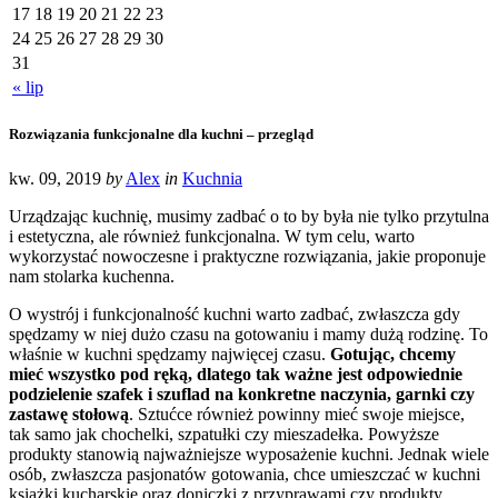
17
18
19
20
21
22
23
24
25
26
27
28
29
30
31
« lip
Rozwiązania funkcjonalne dla kuchni – przegląd
kw. 09, 2019
by
Alex
in
Kuchnia
Urządzając kuchnię, musimy zadbać o to by była nie tylko przytulna
i estetyczna, ale również funkcjonalna. W tym celu, warto
wykorzystać nowoczesne i praktyczne rozwiązania, jakie proponuje
nam stolarka kuchenna.
O wystrój i funkcjonalność kuchni warto zadbać, zwłaszcza gdy
spędzamy w niej dużo czasu na gotowaniu i mamy dużą rodzinę. To
właśnie w kuchni spędzamy najwięcej czasu.
Gotując, chcemy
mieć wszystko pod ręką, dlatego tak ważne jest odpowiednie
podzielenie szafek i szuflad na konkretne naczynia, garnki czy
zastawę stołową
. Sztućce również powinny mieć swoje miejsce,
tak samo jak chochelki, szpatułki czy mieszadełka. Powyższe
produkty stanowią najważniejsze wyposażenie kuchni. Jednak wiele
osób, zwłaszcza pasjonatów gotowania, chce umieszczać w kuchni
książki kucharskie oraz doniczki z przyprawami czy produkty