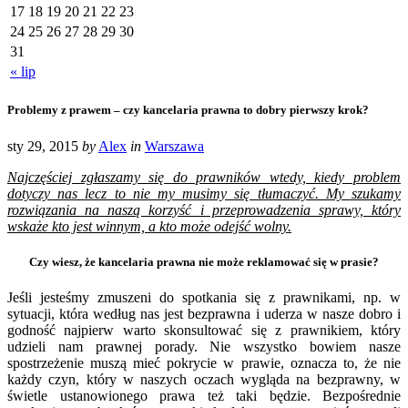
17
18
19
20
21
22
23
24
25
26
27
28
29
30
31
« lip
Problemy z prawem – czy kancelaria prawna to dobry pierwszy krok?
sty 29, 2015
by
Alex
in
Warszawa
Najczęściej zgłaszamy się do prawników wtedy, kiedy problem
dotyczy nas lecz to nie my musimy się tłumaczyć. My szukamy
rozwiązania na naszą korzyść i przeprowadzenia sprawy, który
wskaże kto jest winnym, a kto może odejść wolny.
Czy wiesz, że kancelaria prawna nie może reklamować się w prasie?
Jeśli jesteśmy zmuszeni do spotkania się z prawnikami, np. w
sytuacji, która według nas jest bezprawna i uderza w nasze dobro i
godność najpierw warto skonsultować się z prawnikiem, który
udzieli nam prawnej porady. Nie wszystko bowiem nasze
spostrzeżenie muszą mieć pokrycie w prawie, oznacza to, że nie
każdy czyn, który w naszych oczach wygląda na bezprawny, w
świetle ustanowionego prawa też taki będzie. Bezpośrednie