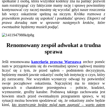
spotkanie z osobą, która wszystkie kodeksy zna na pamięć pozwoli
nam rozstrzygnąć czy faktycznie mamy rację i sprawę powinniśmy
kontynuować czy raczej musimy się wycofać gdyż nasze roszczenia
lub wręcz oskarżenie spełzną na niczym.
Krótka rozmowa z
prawnikiem pozwala się uspokoić i poukładać sprawy. Eksperci od
prawa doradzą nam w sprawnie następnych kroków, które
ewentualnie będziemy musieli podjąć.
Renomowany zespół adwokat a trudna
sprawa
Jeśli renomowana
kancelaria prawna Warszawa
zechce pomóc
nam w przygotowaniu się do ewentualnej sprawy sądowej musimy
liczyć się z tym, że przed sądem – podmiotem decyzyjnym,
będziemy musieli jawnie oskarżyć osobę lub instytucję o czyn, który
jej zarzucamy. Nie wszystkim wystarczy odwagi by potwierdzić
swoje początkowe oskarżenia. Najczęściej ma to miejsce w
sprawach o charakterze przestępstwa – pobicie, kradzież,
wymuszenie, groźby karalne. Podstawą takiego zachowania jest
bowiem strach przed ewentualnym przegraniem sprawy, w tej
sytuacji można bowiem spodziewać się, że oskarżony znów będzie
kimś,
kto teoretycznie będzie mógł nam zagrozić – warto zatem