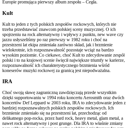
Europie promująca pierwszy album zespołu – Cegła.
Kult
Kult to jeden z tych polskich zespołów rockowych, których nie
trzeba przedstawiać znawcom polskiej sceny muzycznej. O ich
spojrzeniu na rock alternatywny i wpływy z punktu, new wave czy
jazzu usłyszeliśmy po raz pierwszy w 1982 roku i choć na
przestrzeni lat ekipa zmieniała zarówno skład, jak i brzmienie
wielokrotnie, ich rozpoznawalność pozostaje wciąż na bardzo
wysokim poziomie. Co ciekawe, choć Kult to zdecydowanie zespół
polski i to na krajowej scenie święcił największe triumfy w karierze,
rozpoznawalność ich charakterystycznego brzmienia wśród
koneserów muzyki rockowej za granicą jest niepodważalna.
IRA
Choć swoją sławę zagraniczną zawdzięczają przede wszystkim
dzięki supportowaniu w 1994 roku koncertu Aerosmith oraz dwóch
koncertów Def Leppard w 2003 roku, IRA to zdecydowanie jeden z
bardziej rozpoznawalnych polskich zespołów rockowych. Ich
brzmienie zmieniało się na przestrzeni lat, przechodząc od
delikatnego pop-rocka, przez hard rock, heavy metal, glam metal, a
nawet rock alternatywny i post grunge. Dla IRA to właśnie zmiany