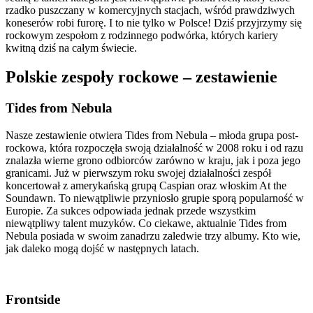
rzadko puszczany w komercyjnych stacjach, wśród prawdziwych
koneserów robi furorę. I to nie tylko w Polsce! Dziś przyjrzymy się
rockowym zespołom z rodzinnego podwórka, których kariery
kwitną dziś na całym świecie.
Polskie zespoły rockowe – zestawienie
Tides from Nebula
Nasze zestawienie otwiera Tides from Nebula – młoda grupa post-
rockowa, która rozpoczęła swoją działalność w 2008 roku i od razu
znalazła wierne grono odbiorców zarówno w kraju, jak i poza jego
granicami. Już w pierwszym roku swojej działalności zespół
koncertował z amerykańską grupą Caspian oraz włoskim At the
Soundawn. To niewątpliwie przyniosło grupie sporą popularność w
Europie. Za sukces odpowiada jednak przede wszystkim
niewątpliwy talent muzyków. Co ciekawe, aktualnie Tides from
Nebula posiada w swoim zanadrzu zaledwie trzy albumy. Kto wie,
jak daleko mogą dojść w następnych latach.
Frontside