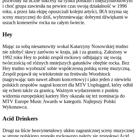
pozwoliły na liczne sukcesy na rynku polskim i międzynarodowym
i choć grupa zawiesiła na pewien czas swoją działalność w 1996
roku, a przez lata ekipę opuszczali kolejni artyści, IRA trzyma się
sceny muzycznej do dziś, wybrzmiewając dobrymi dźwiękami w
uszach koneserów rocka na całym świecie.
Hey
Mając za sobą niesamowity wokal Katarzyny Nosowskiej trudno
nie zdobyć sławy zarówno w kraju, jak i za granicą. Założony w
1992 roku Hey to polski zespół rockowy odbijający się swoją
twórczością od różnych mniejszych gatunków obrębie rocka. Bez
Hey trudno wyobrazić sobie współczesną polską scenę muzyczną.
Zespół pojawił się wielokrotnie na festiwalu Woodstock
(nagrywając tam nawet album koncertowy) i jako jeden z niewielu
polskich zespołów nagrał koncert dla MTV Unplugged, który odbił
się echem także za granicą. Ważnym wydarzeniem z punktu
widzenia europejskiej kariery Hey okazała się też nominacja do
MTV Europe Music Awards w kategorii. Najlepszy Polski
Wykonawca.
Acid Drinkers
Drugi na liście heavymetalowy ukłon zagranicznej sceny muzycznej
w stronę polskiego zespołu rockowego należy się zespołowi Acid