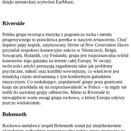
dzięki niemieckiej wytwórni EarMusic.
Riverside
Polska grupa tworząca muzykę z pogranicza rocka i metalu
progresywnego to prawdziwa perełka w naszym zestawieniu. Choć
dopiero piąty krążek, zatytuowany
Shrine of New Generation Slaves
przyniósł zespołowi komercyjny sukces w Niemczech, Belgii,
Szwajcarii, Holandii, czy Finlandii, grupa jest rozpoznawalna wśród
koneserów tego gatunku na terenie całej Europy. W swojej
twórczości artyści poruszają zagadnienia takie jak problemy
psychiczne, miłość oraz konflikt wewnętrzny, co właściwie jest
tematyką często utożsamianą z tym konkretnym gatunkiem
muzycznym. Co zaskakujące, popularność grupy poza granicami
kraju nie przekłada się na rozpoznawalność w Polsce – tu nigdy nie
trafili do szerokiej grupy odbiorców. Mimo to Riverside to
niewątpliwie warta uwagi grupa rockowa, o której Europa usłyszy
jeszcze wielokrotnie.
Behemoth
Rockowo-metalowy zespół Behemoth został już niejednokrotnie
okrzyknięty najbardziej rozpoznawalną polską grupą muzyczną na