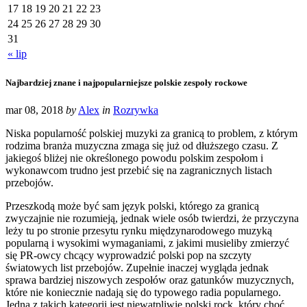
17
18
19
20
21
22
23
24
25
26
27
28
29
30
31
« lip
Najbardziej znane i najpopularniejsze polskie zespoły rockowe
mar 08, 2018
by
Alex
in
Rozrywka
Niska popularność polskiej muzyki za granicą to problem, z którym
rodzima branża muzyczna zmaga się już od dłuższego czasu. Z
jakiegoś bliżej nie określonego powodu polskim zespołom i
wykonawcom trudno jest przebić się na zagranicznych listach
przebojów.
Przeszkodą może być sam język polski, którego za granicą
zwyczajnie nie rozumieją, jednak wiele osób twierdzi, że przyczyna
leży tu po stronie przesytu rynku międzynarodowego muzyką
popularną i wysokimi wymaganiami, z jakimi musieliby zmierzyć
się PR-owcy chcący wyprowadzić polski pop na szczyty
światowych list przebojów. Zupełnie inaczej wygląda jednak
sprawa bardziej niszowych zespołów oraz gatunków muzycznych,
które nie koniecznie nadają się do typowego radia popularnego.
Jedną z takich kategorii jest niewątpliwie polski rock, który choć