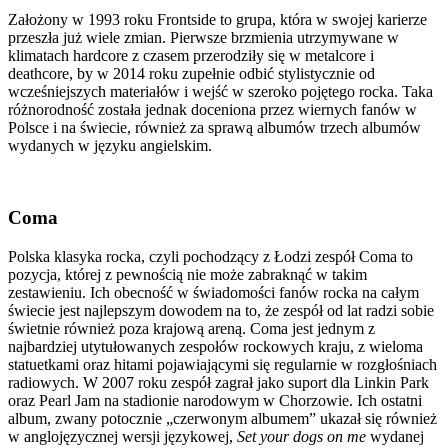
Założony w 1993 roku Frontside to grupa, która w swojej karierze
przeszła już wiele zmian. Pierwsze brzmienia utrzymywane w
klimatach hardcore z czasem przerodziły się w metalcore i
deathcore, by w 2014 roku zupełnie odbić stylistycznie od
wcześniejszych materiałów i wejść w szeroko pojętego rocka. Taka
różnorodność została jednak doceniona przez wiernych fanów w
Polsce i na świecie, również za sprawą albumów trzech albumów
wydanych w języku angielskim.
Coma
Polska klasyka rocka, czyli pochodzący z Łodzi zespół Coma to
pozycja, której z pewnością nie może zabraknąć w takim
zestawieniu. Ich obecność w świadomości fanów rocka na całym
świecie jest najlepszym dowodem na to, że zespół od lat radzi sobie
świetnie również poza krajową areną. Coma jest jednym z
najbardziej utytułowanych zespołów rockowych kraju, z wieloma
statuetkami oraz hitami pojawiającymi się regularnie w rozgłośniach
radiowych. W 2007 roku zespół zagrał jako suport dla Linkin Park
oraz Pearl Jam na stadionie narodowym w Chorzowie. Ich ostatni
album, zwany potocznie „czerwonym albumem” ukazał się również
w anglojęzycznej wersji językowej,
Set your dogs on me
wydanej