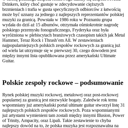
Drinkers, który choć gustuje w zdecydowanie cięższych
brzmieniach i trafia w gusta specyficznych odbiorców z łatwością
może być uznany za jednego z najlepszych reprezentantów polskiej
muzyki za granicą. Powstała w 1986 roku w Poznaniu grupa
wydała do dziś aż 15 albumów, otrzymała ośmiokrotnie nagrodę
polskiego przemysłu fonograficznego, Fryderyka oraz była
wyróżniona w plebiscytach branżowych czasopism takich jak Metal
Hammer, Teraz Rock i Thrash’em All. W zestawieniach
najpopularniejszych polskich zespołów rockowych za granicą już
od wielu lat utrzymuje się w pierwszej 30, czego dowodem jest
między innymi lista opublikowana przez amerykański Ultimate
Guitar.
Polskie zespoły rockowe – podsumowanie
Rynek polskiej muzyki rockowej, metalowej oraz post-rockowej
popularnej za granicą jest niezwykle bogaty. Zaledwie rok temu
wspomniany już amerykański portal ultimate guitar stworzył listę 31
najlepszych polskich zespołów rockowych. Poza wspomnianymi
już artystami wymienieni tam zostali między innymi Illusion, Power
of Trinity, Ampacity, oraz Lipali. Takie zestawienie to chyba
najlepszy dowód na to, że polska muzyka jest rozpoznawalna na