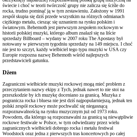
świecie i choć w teorii twórczość grupy nie zalicza się ściśle do
rocka, trudno pominąć ją w tym zestawieniu. Założony w 1991
zespół skupia się dziś przede wszystkim na różnych odmianach
ciężkiego metalu, ciesząc się uznaniem na rynku polskim i
światowym. Behemoth jest pierwszym zespołem rockowym w
historii polskiej muzyki, którego album znalazł się na liście
sprzedaży Billboard – wydany w 2007 roku The Apostasy był
notowany w pierwszym tygodniu sprzedaży na 149 miejscu. I choć
nie jest to szczyt, każdy wielbiciel tego typu muzyki w USA czy
Europie rozpozna nazwę Behemoth wśród najlepszych
przedstawicieli gatunku.
Dżem
Zagraniczni wielbiciele muzyki rockowej mogą mieć problem z
przeczytaniem nazwy ekipy z Tych, jednak nawet to nie stoi na
przeszkodzie by ich muzykę doceniano za granicą. Muzyka z
pogranicza rocka i bluesa nie jest dziś najpopularniejszą, jednak ten
polski zespół rockowy może pochwalić się niegasnącą
rozpoznawalnością na rynku muzycznym już od 1973 roku.
Powodem, dla którego są rozpoznawalni za granicą są niewątpliwie
rockowe festiwale w Polsce, w tym odwiedzany przez wielu
zagranicznych wielbicieli dobrego rocka i metalu festiwal
Woodstock oraz jedna z pierwszych tras koncertowych po całej