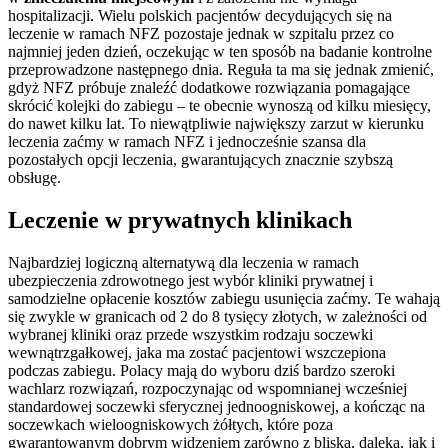
hospitalizacji. Wielu polskich pacjentów decydujących się na
leczenie w ramach NFZ pozostaje jednak w szpitalu przez co
najmniej jeden dzień, oczekując w ten sposób na badanie kontrolne
przeprowadzone następnego dnia. Reguła ta ma się jednak zmienić,
gdyż NFZ próbuje znaleźć dodatkowe rozwiązania pomagające
skrócić kolejki do zabiegu – te obecnie wynoszą od kilku miesięcy,
do nawet kilku lat. To niewątpliwie największy zarzut w kierunku
leczenia zaćmy w ramach NFZ i jednocześnie szansa dla
pozostałych opcji leczenia, gwarantujących znacznie szybszą
obsługę.
Leczenie w prywatnych klinikach
Najbardziej logiczną alternatywą dla leczenia w ramach
ubezpieczenia zdrowotnego jest wybór kliniki prywatnej i
samodzielne opłacenie kosztów zabiegu usunięcia zaćmy. Te wahają
się zwykle w granicach od 2 do 8 tysięcy złotych, w zależności od
wybranej kliniki oraz przede wszystkim rodzaju soczewki
wewnątrzgałkowej, jaka ma zostać pacjentowi wszczepiona
podczas zabiegu. Polacy mają do wyboru dziś bardzo szeroki
wachlarz rozwiązań, rozpoczynając od wspomnianej wcześniej
standardowej soczewki sferycznej jednoogniskowej, a kończąc na
soczewkach wieloogniskowych żółtych, które poza
gwarantowanym dobrym widzeniem zarówno z bliska, daleka, jak i