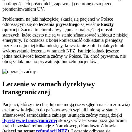
na długościach pośrednich, zapewniają ochronę oczu przed
promieniowaniem UV.
Problemem, na jaki najczęściej skarżą się pacjenci w Polsce
odnoszącym się do
leczenia prywatnego
są właśnie
koszty
operacji
. Zaćma to choroba występująca najczęściej u osób
starszych, które często nie są w stanie sfinansować zabiegu z niskiej
emerytury. To oznacza z kolei konieczność odkładania pieniędzy
przez co najmniej kilka miesięcy, korzystanie z ofert ratalnych lub
wykorzystanie leczenia w ramach NFZ. Istnieje jednak jeszcze
jedna możliwość leczenia zaćmy w Polsce. Ta, choć prywatna, nie
obciąża tak mocno prywatnego budżetu pacjentów.
Leczenie w ramach dyrektywy
transgranicznej
Pacjenci, którzy nie chcą lub nie mogą (ze względu na stan zdrowia)
czekać w kolejkach do państwowych szpitali i nie są w stanie
sfinansować samodzielnie zabiegu usunięcia zaćmy mogą dzięki
dyrektywie transgranicznej
skorzystać z leczenia poza granicami
kraju i uzyskać refundację z Narodowego Funduszu Zdrowia
(
więcej na temat
refundacji NFZ
). Leczenie odbywa się