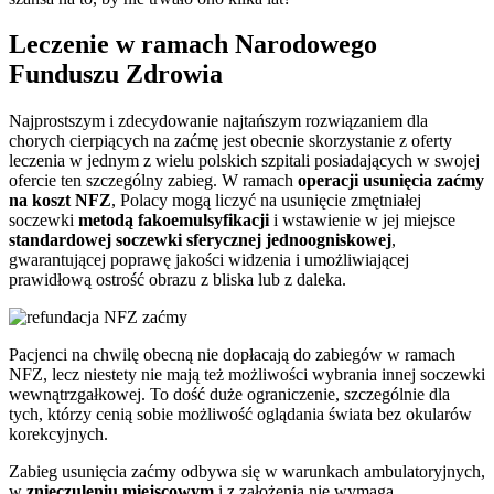
Leczenie w ramach Narodowego
Funduszu Zdrowia
Najprostszym i zdecydowanie najtańszym rozwiązaniem dla
chorych cierpiących na zaćmę jest obecnie skorzystanie z oferty
leczenia w jednym z wielu polskich szpitali posiadających w swojej
ofercie ten szczególny zabieg. W ramach
operacji usunięcia zaćmy
na koszt NFZ
, Polacy mogą liczyć na usunięcie zmętniałej
soczewki
metodą fakoemulsyfikacji
i wstawienie w jej miejsce
standardowej soczewki sferycznej jednoogniskowej
,
gwarantującej poprawę jakości widzenia i umożliwiającej
prawidłową ostrość obrazu z bliska lub z daleka.
Pacjenci na chwilę obecną nie dopłacają do zabiegów w ramach
NFZ, lecz niestety nie mają też możliwości wybrania innej soczewki
wewnątrzgałkowej. To dość duże ograniczenie, szczególnie dla
tych, którzy cenią sobie możliwość oglądania świata bez okularów
korekcyjnych.
Zabieg usunięcia zaćmy odbywa się w warunkach ambulatoryjnych,
w
znieczuleniu miejscowym
i z założenia nie wymaga