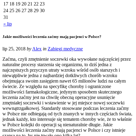
17
18
19
20
21
22
23
24
25
26
27
28
29
30
31
« lip
Jakie możliwości leczenia zaćmy mają pacjenci w Polsce?
lip 25, 2018
by
Alex
in
Zabiegi medyczne
Zaćma, czyli zmętnienie soczewki oka wywołane najczęściej przez
naturalne procesy starzenia się organizmu, to dziś jedna z
najczęstszych przyczyn utraty wzroku wśród osób starszych i
niewątpliwie jedna z najbardziej dotkliwych chorób wzroku
obejmująca swoim zasięgiem nawet 65 milionów ludzi na całym
świecie. Ze względu na specyfikę choroby i ograniczone
możliwości farmakologiczne, jedynym sposobem skutecznego
leczenia zaćmy jest na chwilę obecną operacyjne usunięcie
zmętniałej soczewki i wstawienie w jej miejsce nowej soczewki
wewnątrzgałkowej. Standardy stosowane podczas leczenia zaćmy
w Polsce nie odbiegają od tych znanych w innych częściach świata,
jednak każdy, kto interesuje się tematem choroby wie, że to właśnie
w Polsce kolejki do operacji są nienaturalnie długie. Jakie
możliwości leczenia zaćmy mają pacjenci w Polsce i czy istnieje
szansa na to, by nie trwało ono kilka lat?