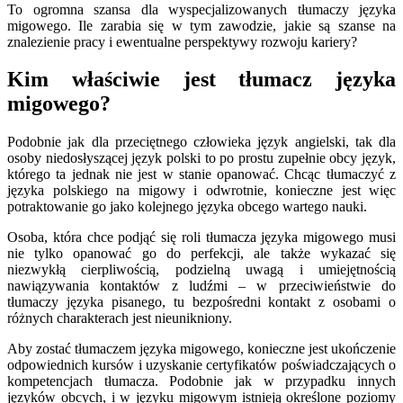
To ogromna szansa dla wyspecjalizowanych tłumaczy języka
migowego. Ile zarabia się w tym zawodzie, jakie są szanse na
znalezienie pracy i ewentualne perspektywy rozwoju kariery?
Kim właściwie jest tłumacz języka
migowego?
Podobnie jak dla przeciętnego człowieka język angielski, tak dla
osoby niedosłyszącej język polski to po prostu zupełnie obcy język,
którego ta jednak nie jest w stanie opanować. Chcąc tłumaczyć z
języka polskiego na migowy i odwrotnie, konieczne jest więc
potraktowanie go jako kolejnego języka obcego wartego nauki.
Osoba, która chce podjąć się roli tłumacza języka migowego musi
nie tylko opanować go do perfekcji, ale także wykazać się
niezwykłą cierpliwością, podzielną uwagą i umiejętnością
nawiązywania kontaktów z ludźmi – w przeciwieństwie do
tłumaczy języka pisanego, tu bezpośredni kontakt z osobami o
różnych charakterach jest nieunikniony.
Aby zostać tłumaczem języka migowego, konieczne jest ukończenie
odpowiednich kursów i uzyskanie certyfikatów poświadczających o
kompetencjach tłumacza. Podobnie jak w przypadku innych
języków obcych, i w języku migowym istnieją określone poziomy