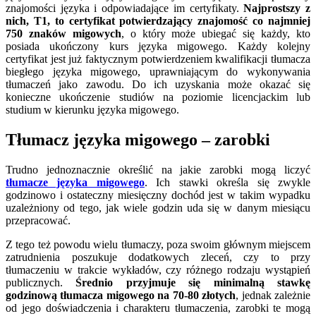
znajomości języka i odpowiadające im certyfikaty.
Najprostszy z
nich, T1, to certyfikat potwierdzający znajomość co najmniej
750 znaków migowych
, o który może ubiegać się każdy, kto
posiada ukończony kurs języka migowego. Każdy kolejny
certyfikat jest już faktycznym potwierdzeniem kwalifikacji tłumacza
biegłego języka migowego, uprawniającym do wykonywania
tłumaczeń jako zawodu. Do ich uzyskania może okazać się
konieczne ukończenie studiów na poziomie licencjackim lub
studium w kierunku języka migowego.
Tłumacz języka migowego – zarobki
Trudno jednoznacznie określić na jakie zarobki mogą liczyć
tłumacze języka migowego
. Ich stawki określa się zwykle
godzinowo i ostateczny miesięczny dochód jest w takim wypadku
uzależniony od tego, jak wiele godzin uda się w danym miesiącu
przepracować.
Z tego też powodu wielu tłumaczy, poza swoim głównym miejscem
zatrudnienia poszukuje dodatkowych zleceń, czy to przy
tłumaczeniu w trakcie wykładów, czy różnego rodzaju wystąpień
publicznych.
Średnio przyjmuje się minimalną stawkę
godzinową tłumacza migowego na 70-80 złotych
, jednak zależnie
od jego doświadczenia i charakteru tłumaczenia, zarobki te mogą