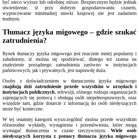
być nieco wyższe lub odrobinę niższe. Bezpiecznym będzie jednak
stwierdzenie, iż przy dobrym gospodarowaniu czasem,
wypracowanie minimalnej stawki krajowej nie jest zadaniem
trudnym.
Tłumacz języka migowego – gdzie szukać
zatrudnienia?
Rynek tłumaczy języka migowego jest znacznie mniej popularny i
zaludniony, iż można się spodziewać, dlatego też szansa na
znalezienie porządnego zatrudnienia zarówno w instytucjach
państwowych, jak i prywatnych, jest naprawdę duża.
Osoby z doświadczeniem w tłumaczeniu języka migowego
z
najdują dziś zatrudnienie przede wszystkim w urzędach i
instytucjach publicznych
, telewizji, różnego rodzaju organizacjach
zajmujących się pomocą i obsługą osób niepełnosprawnych, oraz
wszędzie tam, gdzie dotarcie z informacją do osób niesłyszących
może być konieczne.
W tej ostatniej kategorii wyszczególnić można przede wszystkim
różnorodne wykłady, wystąpienia i przemówienia, które mogą
wymagać tłumaczenia w czasie rzeczywistym.
Wiele osób
niesłyszących korzysta z pomocy tłumacza języka migowego