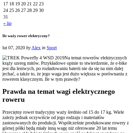
17
18
19
20
21
22
23
24
25
26
27
28
29
30
31
« lip
Ile waży rower elektryczny?
lut 07, 2020
by
Alex
in
Sport
Na temat rowerów elektrycznych
krąży szereg mitów. Przykładowe opinie to stwierdzenie, że e-bike
jest dla leniwych, po rozładowaniu baterii nie da się na nim dalej
jechać, a także to, że jego waga jest dużo większa w porównaniu z
rowerem klasycznym. Ile w tym prawdy?
Prawda na temat wagi elektrycznego
roweru
Przeciętny rower tradycyjny waży średnio od 15 do 17 kg. Wiele
zależy jednak oczywiście od jego rodzaju i materiałów
zastosowanych do produkcji. Współcześnie produkowane rowery z
górnej półki będą miały inną wagę niż oferowane 20 lat temu