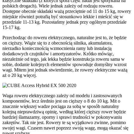
klasyczne składaki (z których spora część nadal jest spotykana na
polskich drogach). Wiele jednak zależy od rodzaju roweru.
Dostępne obecnie składaki ważą przeciętnie od 11 do 15 kg, rowery
miejskie również potrafią być stosunkowo lekkie i mieścić się w
przedziale 11-13 kg. Pozostańmy jednak przy ogólnym przedziale
15-17 kg.
Przechodząc do roweru elektrycznego, naturalne jest to, że będzie
on cięższy. Wiąże się to z obecnością silnika, akumulatora,
nierzadko koniecznością wzmocnienia ramy lub instalacją
dodatkowych czujników i amortyzatorów. Krótko mówiąc,
niezależnie od tego, jak lekka będzie konstrukcja roweru sama w
sobie, dodanie kolejnych elementów spowoduje domyślny wzrost
wagi. Mitem jest jednak stwierdzenie, że rowery elektryczne ważą
aż o 20 kg więcej.
Waga roweru elektrycznego zależy od modelu i zastosowanych
komponentów, lecz średnio jest on cięższy o 8 do 10 kg. Mit o
znacznie większej wadze pociąga za sobą w sposób naturalny
kolejną nieprawdziwą opinię, według której cięższy rower będzie
bardziej ślamazarny, oporny i sprawi trudności w pokonywaniu
zakrętów. Tak nie jest. Rowery te są wyjątkowo zwinne, pomimo
swojej wagi. Czasem nawet poprzez swoją wagę, mogą okazać się
nawet szybsze.