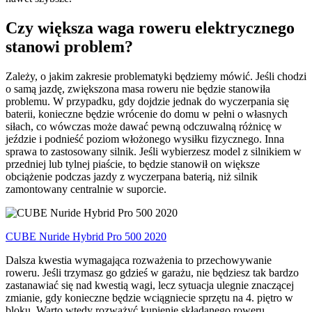
Czy większa waga roweru elektrycznego
stanowi problem?
Zależy, o jakim zakresie problematyki będziemy mówić. Jeśli chodzi
o samą jazdę, zwiększona masa roweru nie będzie stanowiła
problemu. W przypadku, gdy dojdzie jednak do wyczerpania się
baterii, konieczne będzie wrócenie do domu w pełni o własnych
siłach, co wówczas może dawać pewną odczuwalną różnicę w
jeździe i podnieść poziom włożonego wysiłku fizycznego. Inna
sprawa to zastosowany silnik. Jeśli wybierzesz model z silnikiem w
przedniej lub tylnej piaście, to będzie stanowił on większe
obciążenie podczas jazdy z wyczerpana baterią, niż silnik
zamontowany centralnie w suporcie.
CUBE Nuride Hybrid Pro 500 2020
Dalsza kwestia wymagająca rozważenia to przechowywanie
roweru. Jeśli trzymasz go gdzieś w garażu, nie będziesz tak bardzo
zastanawiać się nad kwestią wagi, lecz sytuacja ulegnie znaczącej
zmianie, gdy konieczne będzie wciągniecie sprzętu na 4. piętro w
bloku. Warto wtedy rozważyć kupienie składanego roweru