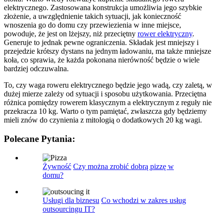
elektrycznego. Zastosowana konstrukcja umożliwia jego szybkie
złożenie, a uwzględnienie takich sytuacji, jak konieczność
wnoszenia go do domu czy przewiezienia w inne miejsce,
powoduje, że jest on lżejszy, niż przeciętny
rower elektryczny
.
Generuje to jednak pewne ograniczenia. Składak jest mniejszy i
przejedzie krótszy dystans na jednym ładowaniu, ma także mniejsze
koła, co sprawia, że każda pokonana nierówność będzie o wiele
bardziej odczuwalna.
To, czy waga roweru elektrycznego będzie jego wadą, czy zaletą, w
dużej mierze zależy od sytuacji i sposobu użytkowania. Przeciętna
różnica pomiędzy rowerem klasycznym a elektrycznym z reguły nie
przekracza 10 kg. Warto o tym pamiętać, zwłaszcza gdy będziemy
mieli znów do czynienia z mitologią o dodatkowych 20 kg wagi.
Polecane Pytania:
Żywność
Czy można zrobić dobrą pizzę w
domu?
Usługi dla biznesu
Co wchodzi w zakres usług
outsourcingu IT?