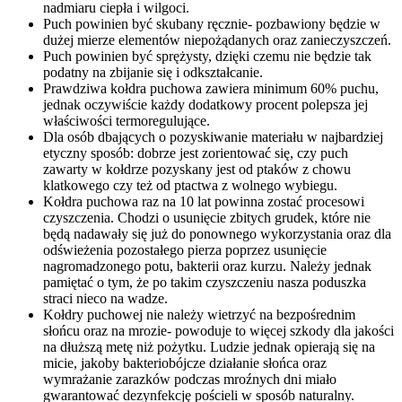
nadmiaru ciepła i wilgoci.
Puch powinien być skubany ręcznie- pozbawiony będzie w
dużej mierze elementów niepożądanych oraz zanieczyszczeń.
Puch powinien być sprężysty, dzięki czemu nie będzie tak
podatny na zbijanie się i odkształcanie.
Prawdziwa kołdra puchowa zawiera minimum 60% puchu,
jednak oczywiście każdy dodatkowy procent polepsza jej
właściwości termoregulujące.
Dla osób dbających o pozyskiwanie materiału w najbardziej
etyczny sposób: dobrze jest zorientować się, czy puch
zawarty w kołdrze pozyskany jest od ptaków z chowu
klatkowego czy też od ptactwa z wolnego wybiegu.
Kołdra puchowa raz na 10 lat powinna zostać procesowi
czyszczenia. Chodzi o usunięcie zbitych grudek, które nie
będą nadawały się już do ponownego wykorzystania oraz dla
odświeżenia pozostałego pierza poprzez usunięcie
nagromadzonego potu, bakterii oraz kurzu. Należy jednak
pamiętać o tym, że po takim czyszczeniu nasza poduszka
straci nieco na wadze.
Kołdry puchowej nie należy wietrzyć na bezpośrednim
słońcu oraz na mrozie- powoduje to więcej szkody dla jakości
na dłuższą metę niż pożytku. Ludzie jednak opierają się na
micie, jakoby bakteriobójcze działanie słońca oraz
wymrażanie zarazków podczas mroźnych dni miało
gwarantować dezynfekcję pościeli w sposób naturalny.