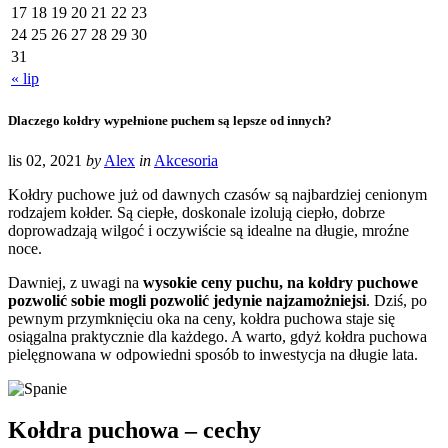
17
18
19
20
21
22
23
24
25
26
27
28
29
30
31
« lip
Dlaczego kołdry wypełnione puchem są lepsze od innych?
lis 02, 2021
by
Alex
in
Akcesoria
Kołdry puchowe już od dawnych czasów są najbardziej cenionym
rodzajem kołder. Są ciepłe, doskonale izolują ciepło, dobrze
doprowadzają wilgoć i oczywiście są idealne na długie, mroźne
noce.
Dawniej, z uwagi na
wysokie ceny puchu, na kołdry puchowe
pozwolić sobie mogli pozwolić jedynie najzamożniejsi
. Dziś, po
pewnym przymknięciu oka na ceny, kołdra puchowa staje się
osiągalna praktycznie dla każdego. A warto, gdyż kołdra puchowa
pielęgnowana w odpowiedni sposób to inwestycja na długie lata.
Kołdra puchowa – cechy