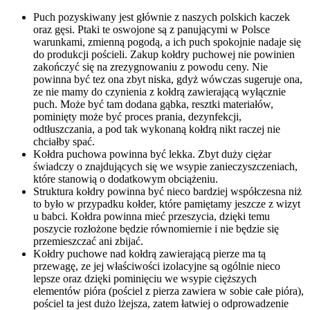
Puch pozyskiwany jest głównie z naszych polskich kaczek
oraz gęsi. Ptaki te oswojone są z panującymi w Polsce
warunkami, zmienną pogodą, a ich puch spokojnie nadaje się
do produkcji pościeli. Zakup kołdry puchowej nie powinien
zakończyć się na zrezygnowaniu z powodu ceny. Nie
powinna być tez ona zbyt niska, gdyż wówczas sugeruje ona,
ze nie mamy do czynienia z kołdrą zawierającą wyłącznie
puch. Może być tam dodana gąbka, resztki materiałów,
pominięty może być proces prania, dezynfekcji,
odtłuszczania, a pod tak wykonaną kołdrą nikt raczej nie
chciałby spać.
Kołdra puchowa powinna być lekka. Zbyt duży ciężar
świadczy o znajdujących się we wsypie zanieczyszczeniach,
które stanowią o dodatkowym obciążeniu.
Struktura kołdry powinna być nieco bardziej współczesna niż
to było w przypadku kołder, które pamiętamy jeszcze z wizyt
u babci. Kołdra powinna mieć przeszycia, dzięki temu
poszycie rozłożone będzie równomiernie i nie będzie się
przemieszczać ani zbijać.
Kołdry puchowe nad kołdrą zawierającą pierze ma tą
przewagę, ze jej właściwości izolacyjne są ogólnie nieco
lepsze oraz dzięki pominięciu we wsypie cięższych
elementów pióra (pościel z pierza zawiera w sobie całe pióra),
pościel ta jest dużo lżejsza, zatem łatwiej o odprowadzenie