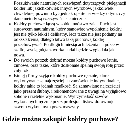
Poszukiwanie naturalnych rozwiązań dotyczących pielęgnacji
kołder lub jakichkolwiek innych wyrobów, jakkolwiek
chwalebne, powinno być jednak oparte na wiedzy o tym, czy
dane metody są rzeczywiście skuteczne.
Kołdry puchowe łączą w sobie mnóstwo zalet. Puch jest
surowcem naturalnym, który stanowiąc wypełnienie kołdry,
jest nie tylko lekki i delikatny, lecz także nie jest podatny na
odkształcenia, dlatego łatwo taką puchową kołdrę
przechowywać. Po długich miesiącach leżenia na półce w
szafie, wyciągnięta z worka nadal będzie wyglądała jak
nowa.
Do swoich potrzeb dobrać można kołdry puchowe letnie,
zimowe, oraz takie, które doskonale spełnią swoją rolę przez
cały rok.
Istnieją firmy szyjące kołdry puchowe ręcznie, które
wykonywane są najczęściej na zamówienie indywidualne,
kołdry takie to jednak rzadkość. Są zamawiane najczęściej
jako prezent ślubny, i rekomendowane z uwagi na wyjątkowo
solidne i rzetelne wykonanie. Wytrzymałość szwów
wykonanych ręcznie przez profesjonalistów dorównuje
szwom wykonanym przez maszyny.
Gdzie można zakupić kołdry puchowe?