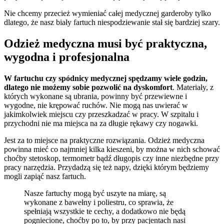
Nie chcemy przecież wymieniać całej medycznej garderoby tylko
dlatego, że nasz biały fartuch niespodziewanie stał się bardziej szary.
Odzież medyczna musi być praktyczna,
wygodna i profesjonalna
W fartuchu czy spódnicy medycznej spędzamy wiele godzin,
dlatego nie możemy sobie pozwolić na dyskomfort
. Materiały, z
których wykonane są ubrania, powinny być przewiewne i
wygodne, nie krępować ruchów. Nie mogą nas uwierać w
jakimkolwiek miejscu czy przeszkadzać w pracy. W szpitalu i
przychodni nie ma miejsca na za długie rękawy czy nogawki.
Jest za to miejsce na praktyczne rozwiązania. Odzież medyczna
powinna mieć co najmniej kilka kieszeni, by można w nich schować
choćby stetoskop, termometr bądź długopis czy inne niezbędne przy
pracy narzędzia. Przydadzą się też napy, dzięki którym będziemy
mogli zapiąć nasz fartuch.
Nasze fartuchy mogą być uszyte na miarę, są
wykonane z bawełny i poliestru, co sprawia, że
spełniają wszystkie te cechy, a dodatkowo nie będą
pogniecione, choćby po to, by przy pacjentach nasi