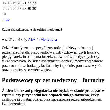
17
18
19
20
21
22
23
24
25
26
27
28
29
30
31
« lip
Czym charakteryzuje się odzież medyczna?
wrz 21, 2018
by
Alex
in
Medycyna
Odzież medyczna to specyficzny rodzaj odzieży ochronnej
przeznaczonej dla pracowników służby zdrowia, czyli lekarzy,
pielęgniarek, instrumentariuszek, ratowników medycznych czy
także salowych. W skład asortymentu odzieży medycznej wbrew
pozorom nie wchodzą tylko fartuchy i spodnie, ponieważ wybór
oraz potrzeby są o wiele większe.
Podstawowy sprzęt medyczny – fartuchy
Żaden lekarz ani pielęgniarka nie będzie w stanie pracować w
szpitalu czy przychodni bez odpowiedniego fartucha
, który
zastępuje prywatną odzież oraz zabezpiecza przed zabrudzeniem
i zniszczeniem.