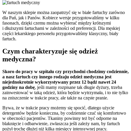
W naszym sklepie można zaopatrzyć się w białe fartuchy zarówno
dla Pań, jak i Panów. Kobiece wersje przygotowaliśmy w kilku
fasonach, dzięki czemu można wybierać między krótszymi
i dłuższymi fartuchami w zależności od preferencji. Dla męskiej
części lekarskiego personelu przygotowaliśmy klasyczny, biały
fartuch.
Czym charakteryzuje się odzież
medyczna?
Skoro do pracy w szpitalu czy przychodni chodzimy codziennie,
a nasz fartuch czy innego rodzaju odzież medyczna jest
niejednokrotnie wykorzystywany przez 12 bądź nawet 24
godziny na dobę
, jeśli mamy rozpisane tak długie dyżury, trzeba
zainwestować w taką odzież, która będzie wytrzymała, i to nie tylko
na zniszczenie w trakcie pracy, ale także na częste pranie.
Bywa, że w trakcie pracy możemy się spocić, dlatego użycie
detergentów będzie konieczna, by codziennie czuć się komfortowo
w obecności pacjentów. Tkaniny powinny też być odporne na
blaknięcie i odbarwienie, zwłaszcza jeśli zależy nam, by fartuch
pożył trochę dłużej niż kilka miesięcy intensywnej pracy.