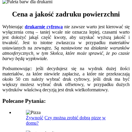
Cena a jakość zadruku powierzchni
Wybierając
drukarnię cyfrową
nie zawsze warto jest kierować się
wyłączenia ceną – taniej wcale nie oznacza lepiej, czasami warto
jest dołożyć jakąś część kwoty, aby uzyskać wyższą jakość i
trwałość. Jest to istotne zwłaszcza w przypadku materiałów
ustawianych na zewnątrz.
Są nastawione na działanie warunków
atmosferycznych, w tym Słońca, które może sprawić, że po czasie
barwy będą wypłowiałe.
Podsumowując: jeśli decydujesz się na wydruk dużej ilości
materiałów, za które niewiele zapłacisz, a które nie przekraczają
około 50 cm należy wybrać druk cyfrowy, jeśli druk ma być
większy możesz wybrać druk offsetowy, w przypadku dużych
wydruków właściwą decyzją jest druk wielkoformatowy.
Polecane Pytania:
Żywność
Czy można zrobić dobrą pizzę w
domu?