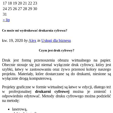
17
18
19
20
21
22
23
24
25
26
27
28
29
30
31
« lip
Co może mi wydrukować drukarnia cyfrowa?
kw. 19, 2020
by
Alex
in
Usługi dla biznesu
Czym jest druk cyfrowy?
Druk jest formą przenoszenia obrazu wirtualnego na papier.
Obecnie stosuje się już niemal wyłącznie druk cyfrowy, który jest
szybki, łatwy w zastosowaniu oraz żywo przenosi kolory naszego
projektu. Materiały, które dostarczane są do drukarni, niesione są
wyłącznie drogą komputerową.
Projekty graficzne w formie wirtualnej są łatwe w edycji, dlatego też
w profesjonalnej
drukarni cyfrowej
można je zmienić i
odpowiednio edytować. Metody druku cyfrowego można podzielić
na metodę:
laserową,