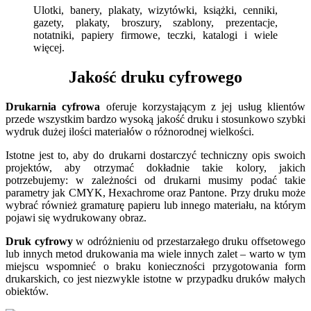
Ulotki, banery, plakaty, wizytówki, książki, cenniki,
gazety, plakaty, broszury, szablony, prezentacje,
notatniki, papiery firmowe, teczki, katalogi i wiele
więcej.
Jakość druku cyfrowego
Drukarnia cyfrowa
oferuje korzystającym z jej usług klientów
przede wszystkim bardzo wysoką jakość druku i stosunkowo szybki
wydruk dużej ilości materiałów o różnorodnej wielkości.
Istotne jest to, aby do drukarni dostarczyć techniczny opis swoich
projektów, aby otrzymać dokładnie takie kolory, jakich
potrzebujemy: w zależności od drukarni musimy podać takie
parametry jak CMYK, Hexachrome oraz Pantone. Przy druku może
wybrać również gramaturę papieru lub innego materiału, na którym
pojawi się wydrukowany obraz.
Druk cyfrowy
w odróżnieniu od przestarzałego druku offsetowego
lub innych metod drukowania ma wiele innych zalet – warto w tym
miejscu wspomnieć o braku konieczności przygotowania form
drukarskich, co jest niezwykle istotne w przypadku druków małych
obiektów.