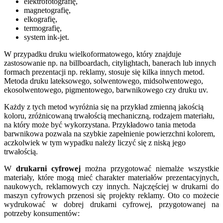
elektrofotografię,
magnetografię,
elkografię,
termografię,
system ink-jet.
W przypadku druku wielkoformatowego, który znajduje
zastosowanie np. na billboardach, citylightach, banerach lub innych
formach prezentacji np. reklamy, stosuje się kilka innych metod.
Metoda druku lateksowego, solwentowego, midsolwentowego,
ekosolwentowego, pigmentowego, barwnikowego czy druku uv.
Każdy z tych metod wyróżnia się na przykład zmienną jakością
koloru, zróżnicowaną trwałością mechaniczną, rodzajem materiału,
na który może być wykorzystana. Przykładowo tania metoda
barwnikowa pozwala na szybkie zapełnienie powierzchni kolorem,
aczkolwiek w tym wypadku należy liczyć się z niską jego
trwałością.
W
drukarni cyfrowej
można przygotować niemalże wszystkie
materiały, które mogą mieć charakter materiałów prezentacyjnych,
naukowych, reklamowych czy innych. Najczęściej w drukarni do
maszyn cyfrowych przenosi się projekty reklamy. Oto co możecie
wydrukować w dobrej drukarni cyfrowej, przygotowanej na
potrzeby konsumentów: