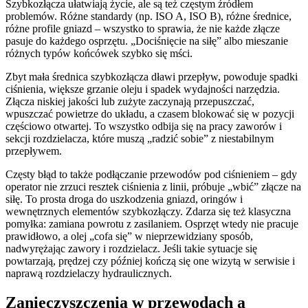
Szybkozłącza ułatwiają życie, ale są też częstym źródłem
problemów. Różne standardy (np. ISO A, ISO B), różne średnice,
różne profile gniazd – wszystko to sprawia, że nie każde złącze
pasuje do każdego osprzętu. „Dociśnięcie na siłę” albo mieszanie
różnych typów końcówek szybko się mści.
Zbyt mała średnica szybkozłącza dławi przepływ, powoduje spadki
ciśnienia, większe grzanie oleju i spadek wydajności narzędzia.
Złącza niskiej jakości lub zużyte zaczynają przepuszczać,
wpuszczać powietrze do układu, a czasem blokować się w pozycji
częściowo otwartej. To wszystko odbija się na pracy zaworów i
sekcji rozdzielacza, które muszą „radzić sobie” z niestabilnym
przepływem.
Częsty błąd to także podłączanie przewodów pod ciśnieniem – gdy
operator nie zrzuci resztek ciśnienia z linii, próbuje „wbić” złącze na
siłę. To prosta droga do uszkodzenia gniazd, oringów i
wewnętrznych elementów szybkozłączy. Zdarza się też klasyczna
pomyłka: zamiana powrotu z zasilaniem. Osprzęt wtedy nie pracuje
prawidłowo, a olej „cofa się” w nieprzewidziany sposób,
nadwyrężając zawory i rozdzielacz. Jeśli takie sytuacje się
powtarzają, prędzej czy później kończą się one wizytą w serwisie i
naprawą rozdzielaczy hydraulicznych.
Zanieczyszczenia w przewodach a