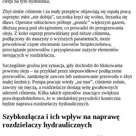
cierpi na tym hydraulika.
Zbyt niskie ciśnienie i za mały przepływ objawiają się ospałą pracą
osprzętu: młot „nie dobija”, szczotka kręci się wolno, frezarka się
dławi. Operator odruchowo próbuje „pomóc” większym gazem,
dłuższą pracą pod obciążeniem, co prowadzi do przegrzewania
oleju. Z kolei osprzęt przewidziany pod niższe ciśnienia,
podłączony do maszyny o wyższych parametrach, może
powodować częste otwieranie zaworów bezpieczeństwa,
przeciążanie przewodów i przyspieszone zużycie elementów
sterujących w rozdzielaczu.
Szczególnie groźna jest sytuacja, gdy dochodzi do blokowania
powrotu oleju – na przykład przez nieprawidłowe podłączenie
przewodów, zamknięcie zaworu lub zastosowanie przewodu o zbyt
małej średnicy. Pompa pracuje wtedy „na mur”, ciśnienie rośnie,
zawory się męczą, a rozdzielacze dostają serię gwałtownych
uderzeń ciśnienia. Kilka takich epizodów znacząco zwiększa
prawdopodobieństwo, że w niedalekiej przyszłości konieczna
będzie naprawa rozdzielaczy hydraulicznych.
Szybkozłącza i ich wpływ na naprawę
rozdzielaczy hydraulicznych