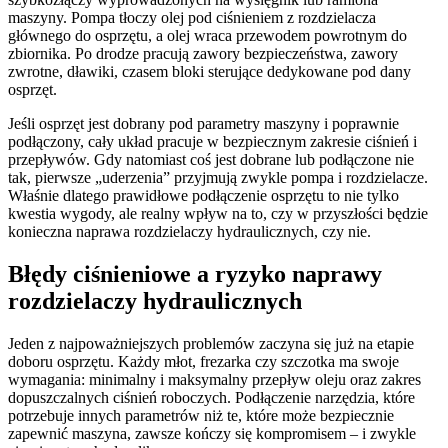
maszyny. Pompa tłoczy olej pod ciśnieniem z rozdzielacza
głównego do osprzętu, a olej wraca przewodem powrotnym do
zbiornika. Po drodze pracują zawory bezpieczeństwa, zawory
zwrotne, dławiki, czasem bloki sterujące dedykowane pod dany
osprzęt.
Jeśli osprzęt jest dobrany pod parametry maszyny i poprawnie
podłączony, cały układ pracuje w bezpiecznym zakresie ciśnień i
przepływów. Gdy natomiast coś jest dobrane lub podłączone nie
tak, pierwsze „uderzenia” przyjmują zwykle pompa i rozdzielacze.
Właśnie dlatego prawidłowe podłączenie osprzętu to nie tylko
kwestia wygody, ale realny wpływ na to, czy w przyszłości będzie
konieczna naprawa rozdzielaczy hydraulicznych, czy nie.
Błędy ciśnieniowe a ryzyko naprawy
rozdzielaczy hydraulicznych
Jeden z najpoważniejszych problemów zaczyna się już na etapie
doboru osprzętu. Każdy młot, frezarka czy szczotka ma swoje
wymagania: minimalny i maksymalny przepływ oleju oraz zakres
dopuszczalnych ciśnień roboczych. Podłączenie narzędzia, które
potrzebuje innych parametrów niż te, które może bezpiecznie
zapewnić maszyna, zawsze kończy się kompromisem – i zwykle