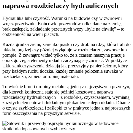
naprawa rozdzielaczy hydraulicznych
Hydraulika lubi czystość. Warunki na budowie czy w żwirowni –
wręcz przeciwnie. Końcówki przewodów odkładane na ziemię,
brak zaślepek, zakładanie przetartych węży „byle na chwilę” – to
codzienność na wielu placach.
Każda grudka ziemi, ziarenko piasku czy drobina rdzy, która trafi do
układu, prędzej czy później wyląduje w rozdzielaczu, zaworze lub
pompie. Z zewnątrz widać tylko to, że z czasem maszyna pracuje
coraz gorzej, a elementy układu zaczynają się zacinać. W praktyce
takie zanieczyszczenia działają jak precyzyjny papier ścierny, który
przy każdym ruchu tłoczka, każdej zmianie położenia suwaka w
rozdzielaczu, zabiera odrobinę materiału.
To właśnie brud i drobiny metalu są jedną z najczęstszych przyczyn,
dla których konieczna staje się później kosztowna naprawa
rozdzielaczy hydraulicznych – z rozbiórką, czyszczeniem, wymianą
zużytych elementów i dokładnym płukaniem całego układu. Dbanie
o czyste szybkozłącza i zaślepki to w praktyce jedna z najprostszych
form oszczędzania na przyszłym serwisie.