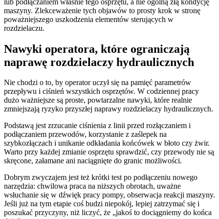
lub podłączaniem właśnie tego osprzętu, a nie ogólną złą kondycję
maszyny. Zlekceważenie tych objawów to prosty krok w stronę
poważniejszego uszkodzenia elementów sterujących w
rozdzielaczu.
Nawyki operatora, które ograniczają
naprawę rozdzielaczy hydraulicznych
Nie chodzi o to, by operator uczył się na pamięć parametrów
przepływu i ciśnień wszystkich osprzętów. W codziennej pracy
dużo ważniejsze są proste, powtarzalne nawyki, które realnie
zmniejszają ryzyko przyszłej naprawy rozdzielaczy hydraulicznych.
Podstawą jest zrzucanie ciśnienia z linii przed rozłączaniem i
podłączaniem przewodów, korzystanie z zaślepek na
szybkozłączach i unikanie odkładania końcówek w błoto czy żwir.
Warto przy każdej zmianie osprzętu sprawdzić, czy przewody nie są
skręcone, załamane ani naciągnięte do granic możliwości.
Dobrym zwyczajem jest też krótki test po podłączeniu nowego
narzędzia: chwilowa praca na niższych obrotach, uważne
wsłuchanie się w dźwięk pracy pompy, obserwacja reakcji maszyny.
Jeśli już na tym etapie coś budzi niepokój, lepiej zatrzymać się i
poszukać przyczyny, niż liczyć, że „jakoś to dociągniemy do końca