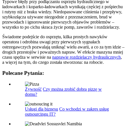
Typowe błędy przy podłączaniu osprzętu hydraulicznego w
ładowarkach i koparko-ładowarkach wynikają częściej z pośpiechu
i rutyny niż z braku wiedzy. Niedopasowane ciśnienia i przepływy,
szybkozłącza używane niezgodnie z przeznaczeniem, brud w
przewodach i ignorowanie pierwszych objawów problemów –
wszystko to po cichu skraca życie pomp, zaworów i rozdzielaczy.
Świadome podejście do osprzętu, kilka prostych nawyków
operatora i odrobina uwagi przy pierwszych sygnałach
ostrzegawczych pozwalają uniknąć wielu awarii, a co za tym idzie –
drogich przestojów i poważnych napraw. W efekcie maszyna mniej
czasu spędza w serwisie na
naprawie rozdzielaczy hydraulicznych
,
a więcej na tym, do czego została stworzona: na robocie.
Polecane Pytania:
Żywność
Czy można zrobić dobrą pizzę w
domu?
Usługi dla biznesu
Co wchodzi w zakres usług
outsourcingu IT?