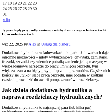
17
18
19
20
21
22
23
24
25
26
27
28
29
30
31
« lip
Typowe błędy przy podłączaniu osprzętu hydraulicznego w ładowarkach i
koparko-ładowarkach
wrz 22, 2025
by
Alex
in
Usługi dla biznesu
Dodatkowa hydraulika w ładowarkach i koparko-ładowarkach daje
ogromne możliwości – młoty wyburzeniowe, chwytaki, zamiatarki,
frezarki, szczotki czy wiertnice potrafią zamienić jedną maszynę w
wielozadaniowe narzędzie do pracy. Im więcej osprzętu, tym
większa szansa na błędy przy podłączaniu przewodów. Część z nich
kończy się „tylko” słabą pracą osprzętu, inne potrafią w krótkim
czasie doprowadzić do awarii pomp, zaworów i rozdzielaczy.
Jak działa dodatkowa hydraulika a
naprawa rozdzielaczy hydraulicznych?
Dodatkowa hydraulika to najczęściej para (lub kilka par)
szybkozłączy wyprowadzonych na wysięgnik lub ramiona