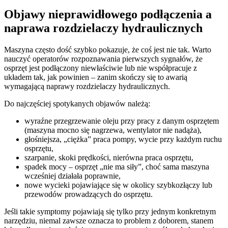
Objawy nieprawidłowego podłączenia a
naprawa rozdzielaczy hydraulicznych
Maszyna często dość szybko pokazuje, że coś jest nie tak. Warto
nauczyć operatorów rozpoznawania pierwszych sygnałów, że
osprzęt jest podłączony niewłaściwie lub nie współpracuje z
układem tak, jak powinien – zanim skończy się to awarią
wymagającą naprawy rozdzielaczy hydraulicznych.
Do najczęściej spotykanych objawów należą:
wyraźne przegrzewanie oleju przy pracy z danym osprzętem
(maszyna mocno się nagrzewa, wentylator nie nadąża),
głośniejsza, „ciężka” praca pompy, wycie przy każdym ruchu
osprzętu,
szarpanie, skoki prędkości, nierówna praca osprzętu,
spadek mocy – osprzęt „nie ma siły”, choć sama maszyna
wcześniej działała poprawnie,
nowe wycieki pojawiające się w okolicy szybkozłączy lub
przewodów prowadzących do osprzętu.
Jeśli takie symptomy pojawiają się tylko przy jednym konkretnym
narzędziu, niemal zawsze oznacza to problem z doborem, stanem