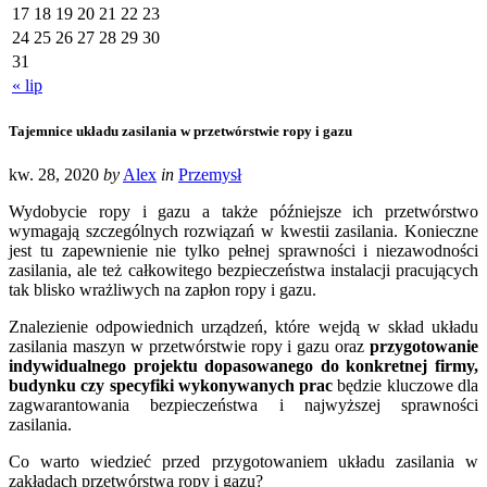
17
18
19
20
21
22
23
24
25
26
27
28
29
30
31
« lip
Tajemnice układu zasilania w przetwórstwie ropy i gazu
kw. 28, 2020
by
Alex
in
Przemysł
Wydobycie ropy i gazu a także późniejsze ich przetwórstwo
wymagają szczególnych rozwiązań w kwestii zasilania. Konieczne
jest tu zapewnienie nie tylko pełnej sprawności i niezawodności
zasilania, ale też całkowitego bezpieczeństwa instalacji pracujących
tak blisko wrażliwych na zapłon ropy i gazu.
Znalezienie odpowiednich urządzeń, które wejdą w skład układu
zasilania maszyn w przetwórstwie ropy i gazu oraz
przygotowanie
indywidualnego projektu dopasowanego do konkretnej firmy,
budynku czy specyfiki wykonywanych prac
będzie kluczowe dla
zagwarantowania bezpieczeństwa i najwyższej sprawności
zasilania.
Co warto wiedzieć przed przygotowaniem układu zasilania w
zakładach przetwórstwa ropy i gazu?