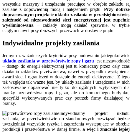
wszystkie maszyny i urządzenia pracujące w obrębie zakładu są
zasilane z odpowiednią mocą i natężeniem prądu.
Przy dobrze
dopracowanym projekcie układu zasilania w przedsiębiorstwie,
zależność od niezawodności sieci energetycznej jest zupełnie
wyeliminowana
– zakłady mogą działać sprawnie, w trybie
ciągłym nawet przy dłuższych przerwach w dostawie prądu.
Indywidualne projekty zasilania
Jednym z ważniejszych kryteriów przy budowaniu jakiegokolwiek
układu zasilania w przetwórstwie ropy i gazu
jest niezawodność
– dostęp do energii elektrycznej jest tu konieczny przez cały czas
działania zakładów przetwórstwa, nawet w przypadku wystąpienia
awarii sieci i ograniczeń w dostępie do energii elektrycznej. Z tego
też względu tak ważne jest, by układy zasilania i urządzenia w nich
zastosowane dopasować nie tylko do ogólnych wytycznych dla
branży przetwórstwa ropy i gazu, ale do konkretnego budynku,
specyfiki wykonywanych prac czy potrzeb firmy działającej w
branży.
Indywidualny projekt układu
zasilania, w przeciwieństwie do standardowych rozwiązań będzie
uwzględniał wszystkie ryzyka i zagrożenia występujące w obrębie
produkcji i przetwórstwa w danej firmie,
a więc i znacznie lepiej