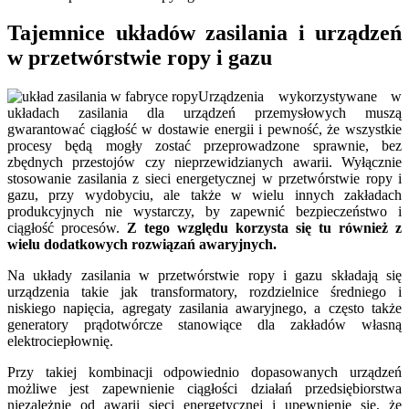
Tajemnice układów zasilania i urządzeń
w przetwórstwie ropy i gazu
Urządzenia wykorzystywane w
układach zasilania dla urządzeń przemysłowych muszą
gwarantować ciągłość w dostawie energii i pewność, że wszystkie
procesy będą mogły zostać przeprowadzone sprawnie, bez
zbędnych przestojów czy nieprzewidzianych awarii. Wyłącznie
stosowanie zasilania z sieci energetycznej w przetwórstwie ropy i
gazu, przy wydobyciu, ale także w wielu innych zakładach
produkcyjnych nie wystarczy, by zapewnić bezpieczeństwo i
ciągłość procesów.
Z tego względu korzysta się tu również z
wielu dodatkowych rozwiązań awaryjnych.
Na układy zasilania w przetwórstwie ropy i gazu składają się
urządzenia takie jak transformatory, rozdzielnice średniego i
niskiego napięcia, agregaty zasilania awaryjnego, a często także
generatory prądotwórcze stanowiące dla zakładów własną
elektrociepłownię.
Przy takiej kombinacji odpowiednio dopasowanych urządzeń
możliwe jest zapewnienie ciągłości działań przedsiębiorstwa
niezależnie od awarii sieci energetycznej i upewnienie się, że