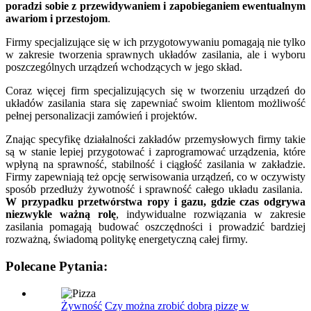
poradzi sobie z przewidywaniem i zapobieganiem ewentualnym
awariom i przestojom
.
Firmy specjalizujące się w ich przygotowywaniu pomagają nie tylko
w zakresie tworzenia sprawnych układów zasilania, ale i wyboru
poszczególnych urządzeń wchodzących w jego skład.
Coraz więcej firm specjalizujących się w tworzeniu urządzeń do
układów zasilania stara się zapewniać swoim klientom możliwość
pełnej personalizacji zamówień i projektów.
Znając specyfikę działalności zakładów przemysłowych firmy takie
są w stanie lepiej przygotować i zaprogramować urządzenia, które
wpłyną na sprawność, stabilność i ciągłość zasilania w zakładzie.
Firmy zapewniają też opcję serwisowania urządzeń, co w oczywisty
sposób przedłuży żywotność i sprawność całego układu zasilania.
W przypadku przetwórstwa ropy i gazu, gdzie czas odgrywa
niezwykle ważną rolę
, indywidualne rozwiązania w zakresie
zasilania pomagają budować oszczędności i prowadzić bardziej
rozważną, świadomą politykę energetyczną całej firmy.
Polecane Pytania:
Żywność
Czy można zrobić dobrą pizzę w