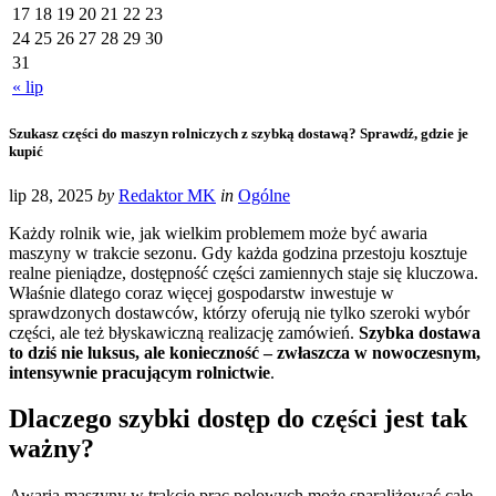
17
18
19
20
21
22
23
24
25
26
27
28
29
30
31
« lip
Szukasz części do maszyn rolniczych z szybką dostawą? Sprawdź, gdzie je
kupić
lip 28, 2025
by
Redaktor MK
in
Ogólne
Każdy rolnik wie, jak wielkim problemem może być awaria
maszyny w trakcie sezonu. Gdy każda godzina przestoju kosztuje
realne pieniądze, dostępność części zamiennych staje się kluczowa.
Właśnie dlatego coraz więcej gospodarstw inwestuje w
sprawdzonych dostawców, którzy oferują nie tylko szeroki wybór
części, ale też błyskawiczną realizację zamówień.
Szybka dostawa
to dziś nie luksus, ale konieczność – zwłaszcza w nowoczesnym,
intensywnie pracującym rolnictwie
.
Dlaczego szybki dostęp do części jest tak
ważny?
Awaria maszyny w trakcie prac polowych może sparaliżować całe