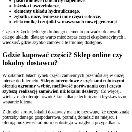
paski klinowe i łańcuchy napędowe
,
łożyska i uszczelniacze
,
elementy układu hydraulicznego
,
zębatki, noże, lemiesze i inne części robocze
,
elektronikę i czujniki w maszynach nowej generacji
.
Często zużycie jednego drobnego elementu prowadzi do awarii
całego układu, dlatego warto mieć zapas części eksploatacyjnych i
wiedzieć, gdzie szybko zamówić te trudniej dostępne.
Gdzie kupować części? Sklep online czy
lokalny dostawca?
W ostatnich latach rynek części zamiennych przeniósł się w dużej
mierze do Internetu.
Sklepy internetowe z częściami rolniczymi
oferują ogromny wybór, możliwość porównania cen i często
szybszą realizację zamówień niż lokalni dealerzy
. Co więcej,
wielu z nich oferuje również konsultacje techniczne i błyskawiczne
wsparcie klienta.
Z drugiej strony, lokalni dostawcy mają tę przewagę, że często znają
potrzeby danego gospodarstwa, potrafią doradzić na miejscu i
oferują możliwość odbioru osobistego w nagłych przypadkach.