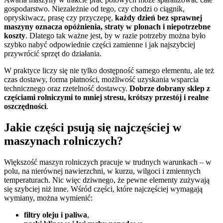
gospodarstwo. Niezależnie od tego, czy chodzi o ciągnik,
opryskiwacz, prasę czy przyczepę,
każdy dzień bez sprawnej
maszyny oznacza opóźnienia, straty w plonach i niepotrzebne
koszty
. Dlatego tak ważne jest, by w razie potrzeby można było
szybko nabyć odpowiednie części zamienne i jak najszybciej
przywrócić sprzęt do działania.
W praktyce liczy się nie tylko dostępność samego elementu, ale też
czas dostawy, forma płatności, możliwość uzyskania wsparcia
technicznego oraz rzetelność dostawcy.
Dobrze dobrany sklep z
częściami rolniczymi to mniej stresu, krótszy przestój i realne
oszczędności
.
Jakie części psują się najczęściej w
maszynach rolniczych?
Większość maszyn rolniczych pracuje w trudnych warunkach – w
polu, na nierównej nawierzchni, w kurzu, wilgoci i zmiennych
temperaturach. Nic więc dziwnego, że pewne elementy zużywają
się szybciej niż inne. Wśród części, które najczęściej wymagają
wymiany, można wymienić:
filtry oleju i paliwa
,