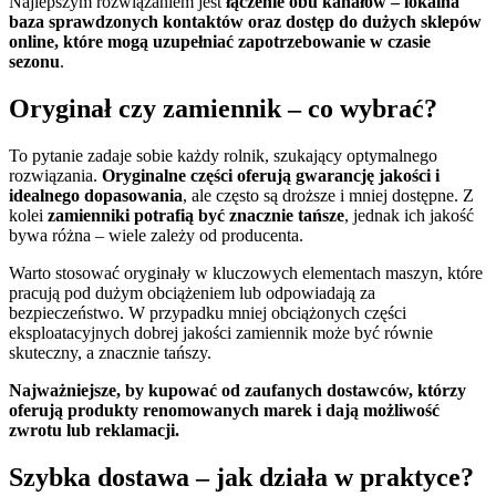
Najlepszym rozwiązaniem jest
łączenie obu kanałów – lokalna
baza sprawdzonych kontaktów oraz dostęp do dużych sklepów
online, które mogą uzupełniać zapotrzebowanie w czasie
sezonu
.
Oryginał czy zamiennik – co wybrać?
To pytanie zadaje sobie każdy rolnik, szukający optymalnego
rozwiązania.
Oryginalne części oferują gwarancję jakości i
idealnego dopasowania
, ale często są droższe i mniej dostępne. Z
kolei
zamienniki potrafią być znacznie tańsze
, jednak ich jakość
bywa różna – wiele zależy od producenta.
Warto stosować oryginały w kluczowych elementach maszyn, które
pracują pod dużym obciążeniem lub odpowiadają za
bezpieczeństwo. W przypadku mniej obciążonych części
eksploatacyjnych dobrej jakości zamiennik może być równie
skuteczny, a znacznie tańszy.
Najważniejsze, by kupować od zaufanych dostawców, którzy
oferują produkty renomowanych marek i dają możliwość
zwrotu lub reklamacji.
Szybka dostawa – jak działa w praktyce?