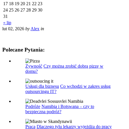
17
18
19
20
21
22
23
24
25
26
27
28
29
30
31
« lip
lut 02, 2026
by
Alex
in
Polecane Pytania:
Żywność
Czy można zrobić dobrą pizzę w
domu?
Usługi dla biznesu
Co wchodzi w zakres usług
outsourcingu IT?
Podróże
Namibia i Botswana – czy to
bezpieczna podróż?
Praca
Dlaczego tylu lekarzy wyjeżdża do pracy