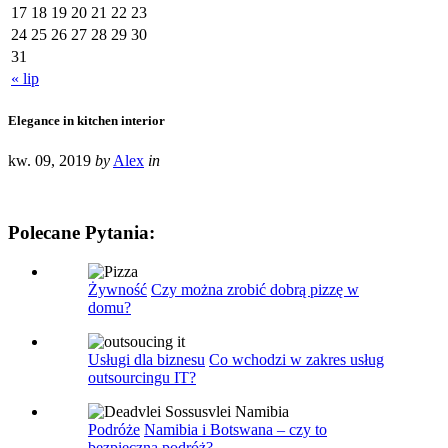
17
18
19
20
21
22
23
24
25
26
27
28
29
30
31
« lip
Elegance in kitchen interior
kw. 09, 2019
by
Alex
in
Polecane Pytania:
Żywność
Czy można zrobić dobrą pizzę w
domu?
Usługi dla biznesu
Co wchodzi w zakres usług
outsourcingu IT?
Podróże
Namibia i Botswana – czy to
bezpieczna podróż?