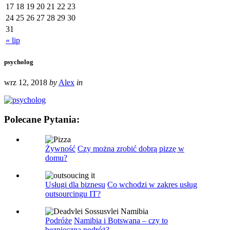
17
18
19
20
21
22
23
24
25
26
27
28
29
30
31
« lip
psycholog
wrz 12, 2018
by
Alex
in
Polecane Pytania:
Żywność
Czy można zrobić dobrą pizzę w
domu?
Usługi dla biznesu
Co wchodzi w zakres usług
outsourcingu IT?
Podróże
Namibia i Botswana – czy to
bezpieczna podróż?