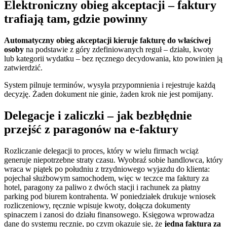
Elektroniczny obieg akceptacji – faktury
trafiają tam, gdzie powinny
Automatyczny obieg akceptacji kieruje fakturę do właściwej
osoby
na podstawie z góry zdefiniowanych reguł – działu, kwoty
lub kategorii wydatku – bez ręcznego decydowania, kto powinien ją
zatwierdzić.
System pilnuje terminów, wysyła przypomnienia i rejestruje każdą
decyzję. Żaden dokument nie ginie, żaden krok nie jest pomijany.
Delegacje i zaliczki – jak bezbłędnie
przejść z paragonów na e-faktury
Rozliczanie delegacji to proces, który w wielu firmach wciąż
generuje niepotrzebne straty czasu. Wyobraź sobie handlowca, który
wraca w piątek po południu z trzydniowego wyjazdu do klienta:
pojechał służbowym samochodem, więc w teczce ma faktury za
hotel, paragony za paliwo z dwóch stacji i rachunek za płatny
parking pod biurem kontrahenta. W poniedziałek drukuje wniosek
rozliczeniowy, ręcznie wpisuje kwoty, dołącza dokumenty
spinaczem i zanosi do działu finansowego. Księgowa wprowadza
dane do systemu ręcznie, po czym okazuje się, że
jedna faktura za