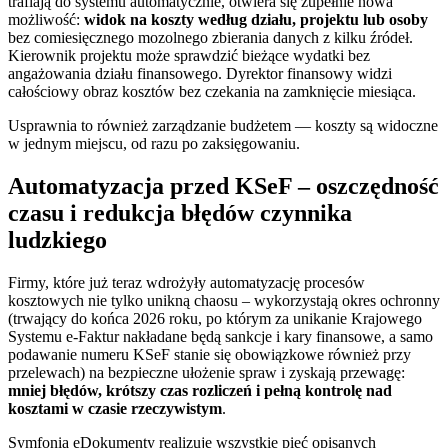
trafiają do systemu automatycznie, otwiera się zupełnie nowa
możliwość:
widok na koszty według działu, projektu lub osoby
bez comiesięcznego mozolnego zbierania danych z kilku źródeł.
Kierownik projektu może sprawdzić bieżące wydatki bez
angażowania działu finansowego. Dyrektor finansowy widzi
całościowy obraz kosztów bez czekania na zamknięcie miesiąca.
Usprawnia to również zarządzanie budżetem — koszty są widoczne
w jednym miejscu, od razu po zaksięgowaniu.
Automatyzacja przed KSeF – oszczędność
czasu i redukcja błędów czynnika
ludzkiego
Firmy, które już teraz wdrożyły automatyzację procesów
kosztowych nie tylko unikną chaosu – wykorzystają okres ochronny
(trwający do końca 2026 roku, po którym za unikanie Krajowego
Systemu e-Faktur nakładane będą sankcje i kary finansowe, a samo
podawanie numeru KSeF stanie się obowiązkowe również przy
przelewach) na bezpieczne ułożenie spraw i zyskają przewagę:
mniej błędów, krótszy czas rozliczeń i pełną kontrolę nad
kosztami w czasie rzeczywistym
.
Symfonia eDokumenty realizuje wszystkie pięć opisanych