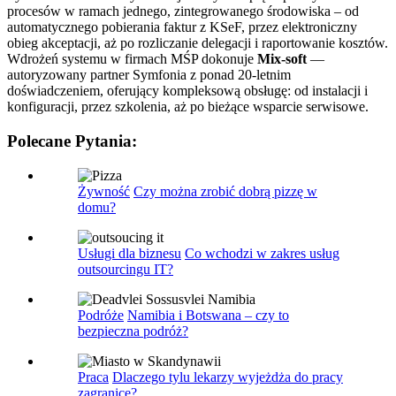
procesów w ramach jednego, zintegrowanego środowiska – od
automatycznego pobierania faktur z KSeF, przez elektroniczny
obieg akceptacji, aż po rozliczanie delegacji i raportowanie kosztów.
Wdrożeń systemu w firmach MŚP dokonuje
Mix-soft
—
autoryzowany partner Symfonia z ponad 20-letnim
doświadczeniem, oferujący kompleksową obsługę: od instalacji i
konfiguracji, przez szkolenia, aż po bieżące wsparcie serwisowe.
Polecane Pytania:
Żywność
Czy można zrobić dobrą pizzę w
domu?
Usługi dla biznesu
Co wchodzi w zakres usług
outsourcingu IT?
Podróże
Namibia i Botswana – czy to
bezpieczna podróż?
Praca
Dlaczego tylu lekarzy wyjeżdża do pracy
zagranicę?