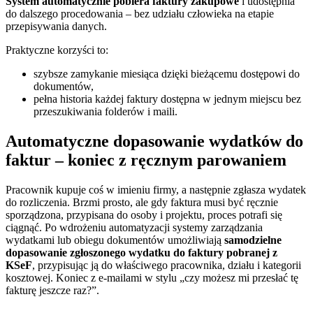
System automatycznie pobiera faktury zakupowe
i udostępnia
do dalszego procedowania – bez udziału człowieka na etapie
przepisywania danych.
Praktyczne korzyści to:
szybsze zamykanie miesiąca dzięki bieżącemu dostępowi do
dokumentów,
pełna historia każdej faktury dostępna w jednym miejscu bez
przeszukiwania folderów i maili.
Automatyczne dopasowanie wydatków do
faktur – koniec z ręcznym parowaniem
Pracownik kupuje coś w imieniu firmy, a następnie zgłasza wydatek
do rozliczenia. Brzmi prosto, ale gdy faktura musi być ręcznie
sporządzona, przypisana do osoby i projektu, proces potrafi się
ciągnąć. Po wdrożeniu automatyzacji systemy zarządzania
wydatkami lub obiegu dokumentów umożliwiają
samodzielne
dopasowanie zgłoszonego wydatku do faktury pobranej z
KSeF
, przypisując ją do właściwego pracownika, działu i kategorii
kosztowej. Koniec z e-mailami w stylu „czy możesz mi przesłać tę
fakturę jeszcze raz?”.