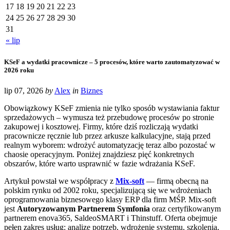
17
18
19
20
21
22
23
24
25
26
27
28
29
30
31
« lip
KSeF a wydatki pracownicze – 5 procesów, które warto zautomatyzować w
2026 roku
lip 07, 2026
by
Alex
in
Biznes
Obowiązkowy KSeF zmienia nie tylko sposób wystawiania faktur
sprzedażowych – wymusza też przebudowę procesów po stronie
zakupowej i kosztowej. Firmy, które dziś rozliczają wydatki
pracownicze ręcznie lub przez arkusze kalkulacyjne, stają przed
realnym wyborem: wdrożyć automatyzację teraz albo pozostać w
chaosie operacyjnym. Poniżej znajdziesz pięć konkretnych
obszarów, które warto usprawnić w fazie wdrażania KSeF.
Artykuł powstał we współpracy z
Mix-soft
— firmą obecną na
polskim rynku od 2002 roku, specjalizującą się we wdrożeniach
oprogramowania biznesowego klasy ERP dla firm MŚP. Mix-soft
jest
Autoryzowanym Partnerem Symfonia
oraz certyfikowanym
partnerem enova365, SaldeoSMART i Thinstuff. Oferta obejmuje
pełen zakres usług: analizę potrzeb, wdrożenie systemu, szkolenia,