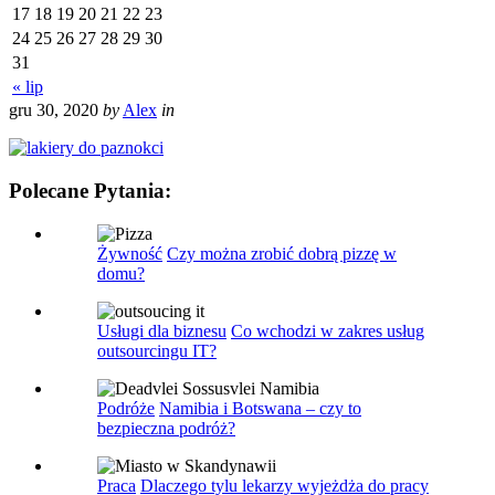
17
18
19
20
21
22
23
24
25
26
27
28
29
30
31
« lip
gru 30, 2020
by
Alex
in
Polecane Pytania:
Żywność
Czy można zrobić dobrą pizzę w
domu?
Usługi dla biznesu
Co wchodzi w zakres usług
outsourcingu IT?
Podróże
Namibia i Botswana – czy to
bezpieczna podróż?
Praca
Dlaczego tylu lekarzy wyjeżdża do pracy