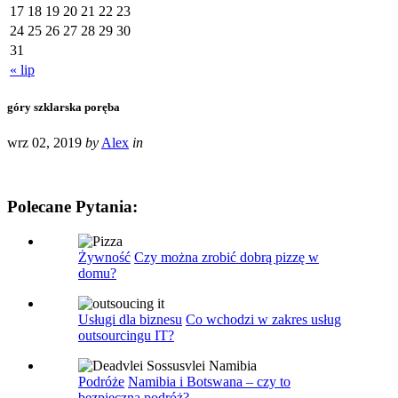
17
18
19
20
21
22
23
24
25
26
27
28
29
30
31
« lip
góry szklarska poręba
wrz 02, 2019
by
Alex
in
Polecane Pytania:
Żywność
Czy można zrobić dobrą pizzę w
domu?
Usługi dla biznesu
Co wchodzi w zakres usług
outsourcingu IT?
Podróże
Namibia i Botswana – czy to
bezpieczna podróż?