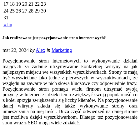
17
18
19
20
21
22
23
24
25
26
27
28
29
30
31
« lip
Jak realizowane jest pozycjonowanie stron internetowych?
mar 22, 2024
by
Alex
in
Marketing
Pozycjonowanie stron internetowych to wykonywanie działań
mających za zadanie utrzymywanie konkretnej witryny na jak
najlepszym miejscu we wszystkich wyszukiwarkach. Strony te mają
być wyświetlane jako jedne z pierwszych w wyszukiwarkach, ze
względu na zawarte w nich słowa kluczowe czy odpowiednie frazy.
Pozycjonowanie stron pomaga wielu firmom utrzymać swoją
pozycję w Internecie i dzięki temu zwiększyć swoją popularność co
z kolei sprzyja zwiększeniu się liczby klientów. Na pozycjonowanie
danej witryny składa się także wykonywanie strony oraz
umieszczania na niej treści. Duża część odwiedzeń na danej stronie
jest możliwa dzięki wyszukiwarkom. Dlatego też pozycjonowanie
stron wraz z SEO mogą wiele zdziałać.