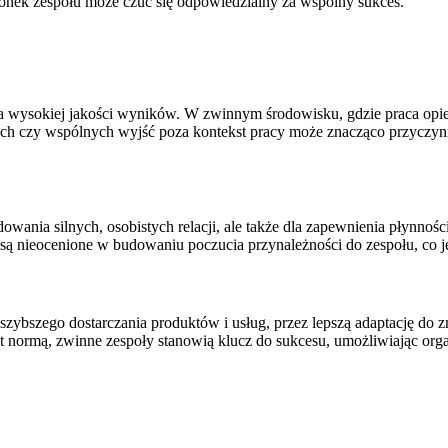
onek zespołu może czuć się odpowiedzialny za wspólny sukces.
a wysokiej jakości wyników. W zwinnym środowisku, gdzie praca opiera s
ych czy wspólnych wyjść poza kontekst pracy może znacząco przyczyni
wania silnych, osobistych relacji, ale także dla zapewnienia płynnośc
są nieocenione w budowaniu poczucia przynależności do zespołu, co j
 szybszego dostarczania produktów i usług, przez lepszą adaptację do zm
 normą, zwinne zespoły stanowią klucz do sukcesu, umożliwiając orga