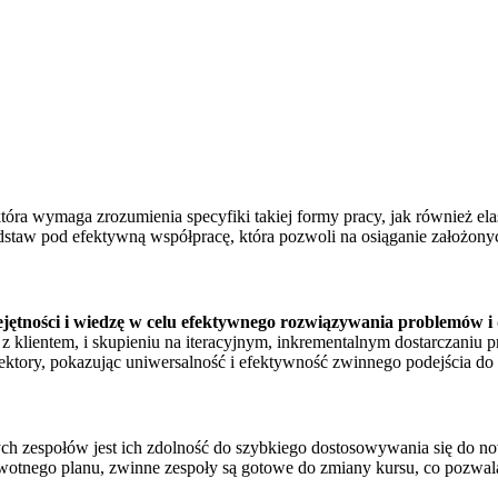
tóra wymaga zrozumienia specyfiki takiej formy pracy, jak również ela
odstaw pod efektywną współpracę, która pozwoli na osiąganie założo
ejętności i wiedzę w celu efektywnego rozwiązywania problemów i d
z z klientem, i skupieniu na iteracyjnym, inkrementalnym dostarczaniu
 sektory, pokazując uniwersalność i efektywność zwinnego podejścia do 
ch zespołów jest ich zdolność do szybkiego dostosowywania się do n
rwotnego planu, zwinne zespoły są gotowe do zmiany kursu, co pozwala