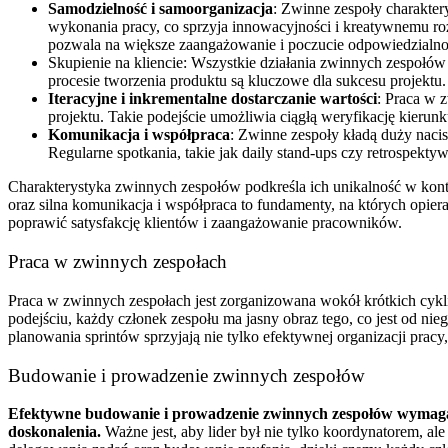
Samodzielność i samoorganizacja
: Zwinne zespoły charakte
wykonania pracy, co sprzyja innowacyjności i kreatywnemu ro
pozwala na większe zaangażowanie i poczucie odpowiedzialno
Skupienie na kliencie: Wszystkie działania zwinnych zespołów
procesie tworzenia produktu są kluczowe dla sukcesu projektu. 
Iteracyjne i inkrementalne dostarczanie wartości
: Praca w 
projektu. Takie podejście umożliwia ciągłą weryfikację kierun
Komunikacja i współpraca
: Zwinne zespoły kładą duży nacis
Regularne spotkania, takie jak daily stand-ups czy retrospek
Charakterystyka zwinnych zespołów podkreśla ich unikalność w kontek
oraz silna komunikacja i współpraca to fundamenty, na których opier
poprawić satysfakcję klientów i zaangażowanie pracowników.
Praca w zwinnych zespołach
Praca w zwinnych zespołach jest zorganizowana wokół krótkich cykli,
podejściu, każdy członek zespołu ma jasny obraz tego, co jest od nie
planowania sprintów sprzyjają nie tylko efektywnej organizacji pracy
Budowanie i prowadzenie zwinnych zespołów
Efektywne budowanie i prowadzenie zwinnych zespołów wymaga od
doskonalenia.
Ważne jest, aby lider był nie tylko koordynatorem, a