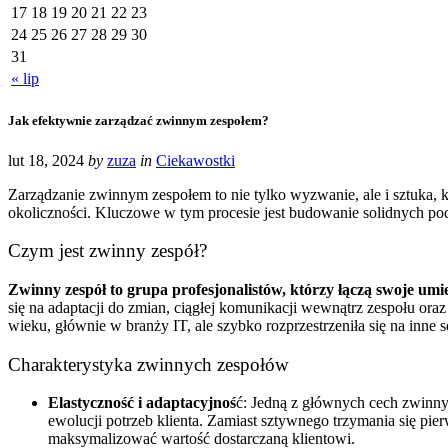
17
18
19
20
21
22
23
24
25
26
27
28
29
30
31
« lip
Jak efektywnie zarządzać zwinnym zespołem?
lut 18, 2024
by
zuza
in
Ciekawostki
Zarządzanie zwinnym zespołem to nie tylko wyzwanie, ale i sztuka, k
okoliczności. Kluczowe w tym procesie jest budowanie solidnych p
Czym jest zwinny zespół?
Zwinny zespół to grupa profesjonalistów, którzy łączą swoje umi
się na adaptacji do zmian, ciągłej komunikacji wewnątrz zespołu ora
wieku, głównie w branży IT, ale szybko rozprzestrzeniła się na inne
Charakterystyka zwinnych zespołów
Elastyczność i adaptacyjnoś
ć: Jedną z głównych cech zwinny
ewolucji potrzeb klienta. Zamiast sztywnego trzymania się pie
maksymalizować wartość dostarczaną klientowi.