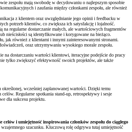
nkowie zespołu mają swobodę w decydowaniu o najlepszym sposobie
komunikacyjnych i zaufania między członkami zespołu, ale również
nikacja z klientem oraz uwzględnianie jego opinii i feedbacku w
ch potrzeb klientów, co zwiększa ich satysfakcję i lojalność.
ają na regularne dostarczanie małych, ale wartościowych fragmentów
ub nieścisłości są identyfikowane i korygowane na bieżąco.
u, jak również z klientami i innymi zainteresowanymi stronami.
 i doświadczeń, oraz utrzymywaniu wysokiego morale zespołu.
 na dostarczaniu wartości klientowi, iteracyjne podejście do pracy
nie tylko zwiększyć efektywność swoich projektów, ale także
u określonej, wcześniej zaplanowanej wartości. Dzięki temu
 celów. Regularne spotkania stand-up, retrospektywy i sesje
owe dla sukcesu projektu.
celów i umiejętność inspirowania członków zespołu do ciągłego
i i wzajemnego szacunku. Kluczową rolę odgrywa tutaj umiejętność