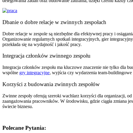
delegowania zadań oraz budowanie zaufania, dzięki czemu każdy czł
Dbanie o dobre relacje w zwinnych zespołach
Dobre relacje w zespole są niezbędne dla efektywnej pracy i osiągani
Organizowanie regularnych spotkań integracyjnych, gier integracyjn
przekłada się na wydajność i jakość pracy.
Integracja członków zwinnego zespołu
Integracja członków zespołu ma kluczowe znaczenie nie tylko dla budo
wspólne
gry integracyjne
, wyjścia czy wydarzenia team-buildingowe 
Korzyści z budowania zwinnych zespołów
Zwinne zespoły oferują szeroki wachlarz korzyści dla organizacji, od
zaangażowania pracowników. W środowisku, gdzie ciągła zmiana jest
świecie biznesu.
Polecane Pytania: