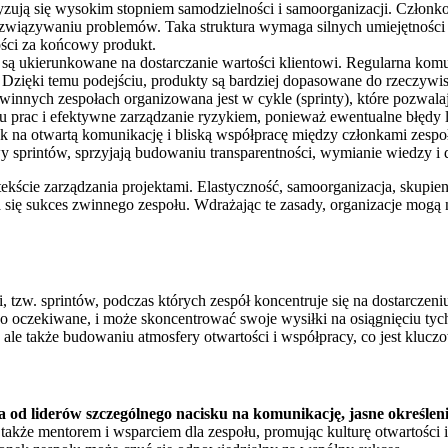
ryzują się wysokim stopniem samodzielności i samoorganizacji. Czło
związywaniu problemów. Taka struktura wymaga silnych umiejętności 
ści za końcowy produkt.
 są ukierunkowane na dostarczanie wartości klientowi. Regularna komu
Dzięki temu podejściu, produkty są bardziej dopasowane do rzeczywisty
zwinnych zespołach organizowana jest w cykle (sprinty), które pozwal
ku prac i efektywne zarządzanie ryzykiem, ponieważ ewentualne błędy l
k na otwartą komunikację i bliską współpracę między członkami zespoł
tywy sprintów, sprzyjają budowaniu transparentności, wymianie wiedzy
ście zarządzania projektami. Elastyczność, samoorganizacja, skupienie
a się sukces zwinnego zespołu. Wdrażając te zasady, organizacje mogą 
 tzw. sprintów, podczas których zespół koncentruje się na dostarczeni
go oczekiwane, i może skoncentrować swoje wysiłki na osiągnięciu tych
, ale także budowaniu atmosfery otwartości i współpracy, co jest klucz
 liderów szczególnego nacisku na komunikację, jasne określenie 
le także mentorem i wsparciem dla zespołu, promując kulturę otwartośc