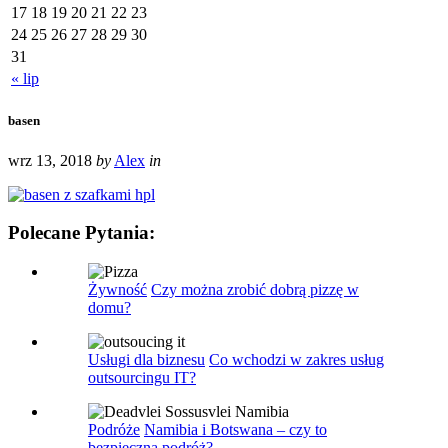
17
18
19
20
21
22
23
24
25
26
27
28
29
30
31
« lip
basen
wrz 13, 2018
by
Alex
in
Polecane Pytania:
Żywność
Czy można zrobić dobrą pizzę w
domu?
Usługi dla biznesu
Co wchodzi w zakres usług
outsourcingu IT?
Podróże
Namibia i Botswana – czy to
bezpieczna podróż?