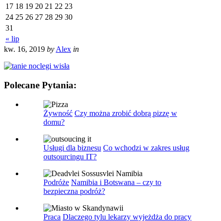
17
18
19
20
21
22
23
24
25
26
27
28
29
30
31
« lip
kw. 16, 2019
by
Alex
in
Polecane Pytania:
Żywność
Czy można zrobić dobrą pizzę w
domu?
Usługi dla biznesu
Co wchodzi w zakres usług
outsourcingu IT?
Podróże
Namibia i Botswana – czy to
bezpieczna podróż?
Praca
Dlaczego tylu lekarzy wyjeżdża do pracy