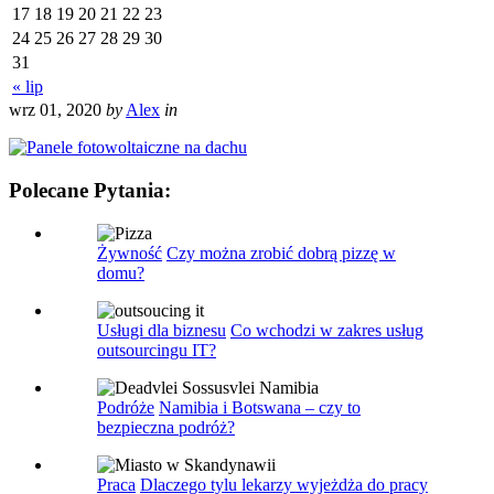
17
18
19
20
21
22
23
24
25
26
27
28
29
30
31
« lip
wrz 01, 2020
by
Alex
in
Polecane Pytania:
Żywność
Czy można zrobić dobrą pizzę w
domu?
Usługi dla biznesu
Co wchodzi w zakres usług
outsourcingu IT?
Podróże
Namibia i Botswana – czy to
bezpieczna podróż?
Praca
Dlaczego tylu lekarzy wyjeżdża do pracy