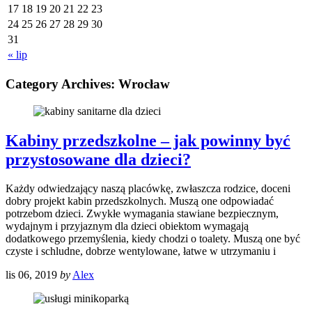
17
18
19
20
21
22
23
24
25
26
27
28
29
30
31
« lip
Category Archives:
Wrocław
Kabiny przedszkolne – jak powinny być
przystosowane dla dzieci?
Każdy odwiedzający naszą placówkę, zwłaszcza rodzice, doceni
dobry projekt kabin przedszkolnych. Muszą one odpowiadać
potrzebom dzieci. Zwykłe wymagania stawiane bezpiecznym,
wydajnym i przyjaznym dla dzieci obiektom wymagają
dodatkowego przemyślenia, kiedy chodzi o toalety. Muszą one być
czyste i schludne, dobrze wentylowane, łatwe w utrzymaniu i
lis 06, 2019
by
Alex