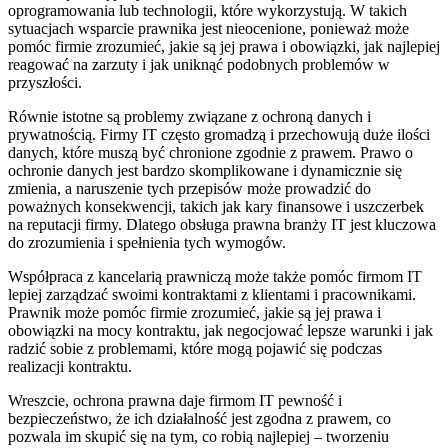
oprogramowania lub technologii, które wykorzystują. W takich
sytuacjach wsparcie prawnika jest nieocenione, ponieważ może
pomóc firmie zrozumieć, jakie są jej prawa i obowiązki, jak najlepiej
reagować na zarzuty i jak uniknąć podobnych problemów w
przyszłości.
Równie istotne są problemy związane z ochroną danych i
prywatnością. Firmy IT często gromadzą i przechowują duże ilości
danych, które muszą być chronione zgodnie z prawem. Prawo o
ochronie danych jest bardzo skomplikowane i dynamicznie się
zmienia, a naruszenie tych przepisów może prowadzić do
poważnych konsekwencji, takich jak kary finansowe i uszczerbek
na reputacji firmy. Dlatego obsługa prawna branży IT jest kluczowa
do zrozumienia i spełnienia tych wymogów.
Współpraca z kancelarią prawniczą może także pomóc firmom IT
lepiej zarządzać swoimi kontraktami z klientami i pracownikami.
Prawnik może pomóc firmie zrozumieć, jakie są jej prawa i
obowiązki na mocy kontraktu, jak negocjować lepsze warunki i jak
radzić sobie z problemami, które mogą pojawić się podczas
realizacji kontraktu.
Wreszcie, ochrona prawna daje firmom IT pewność i
bezpieczeństwo, że ich działalność jest zgodna z prawem, co
pozwala im skupić się na tym, co robią najlepiej – tworzeniu