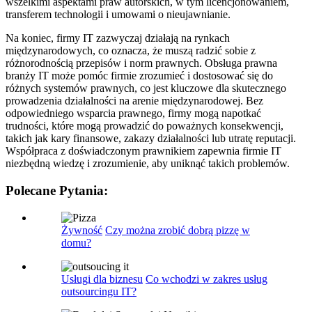
wszelkimi aspektami praw autorskich, w tym licencjonowaniem,
transferem technologii i umowami o nieujawnianie.
Na koniec, firmy IT zazwyczaj działają na rynkach
międzynarodowych, co oznacza, że muszą radzić sobie z
różnorodnością przepisów i norm prawnych. Obsługa prawna
branży IT może pomóc firmie zrozumieć i dostosować się do
różnych systemów prawnych, co jest kluczowe dla skutecznego
prowadzenia działalności na arenie międzynarodowej. Bez
odpowiedniego wsparcia prawnego, firmy mogą napotkać
trudności, które mogą prowadzić do poważnych konsekwencji,
takich jak kary finansowe, zakazy działalności lub utratę reputacji.
Współpraca z doświadczonym prawnikiem zapewnia firmie IT
niezbędną wiedzę i zrozumienie, aby uniknąć takich problemów.
Polecane Pytania:
Żywność
Czy można zrobić dobrą pizzę w
domu?
Usługi dla biznesu
Co wchodzi w zakres usług
outsourcingu IT?