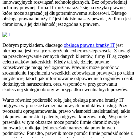
innowacyjnych rozwiązań technologicznych. Bez odpowiedniej
ochrony prawnej, firma IT może narażać się na ryzyko prawne,
które może zagrażać jej długoterminowemu sukcesowi. Dlatego
obsługa prawna branży IT jest tak istotna – zapewnia, że firma jest
chroniona, a jej działalność jest zgodna z prawem.
Dobrym przykładem, dlaczego
obsługa prawna branży IT
jest
niezbędna, jest rosnące zagrożenie cyberprzestępczością. Z uwagi
na przechowywanie cennych danych klientów, firmy IT są często
celem ataków hakerskich. Kiedy tak się dzieje, prawne
konsekwencje mogą być ogromne. Prawnik może pomóc w
zrozumieniu i spełnieniu wszelkich zobowiązań prawnych po takim
incydencie, takich jak informowanie odpowiednich organów i osób
dotkniętych naruszeniem, oraz wspomóc w przygotowaniu
skutecznej strategii obrony w przypadku ewentualnych pozwów.
Warto również podkreślić rolę, jaką obsługa prawna branży IT
odgrywa w procesie tworzenia nowych produktów i usług. Przy
tworzeniu oprogramowania, prawo własności intelektualnej, takie
jak prawa autorskie i patenty, odgrywa kluczową rolę. Wsparcie
prawnika w tym obszarze może pomóc firmie chronić swoje
innowacje, unikając jednocześnie naruszenia praw innych
podmiotów. Ponadto, prawnik może pomóc firmie poradzić sobie z