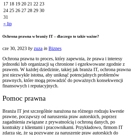
17
18
19
20
21
22
23
24
25
26
27
28
29
30
31
« lip
Ochrona prawna w branży IT – dlaczego to takie ważne?
cze 30, 2023
by
zuza
in
Biznes
Ochrona prawna to proces, który zapewnia, że prawa i interesy
jednostki lub organizacji są chronione i egzekwowane zgodnie z
prawem.
W każdej dziedzinie, takiej jak branża IT, ochrona prawna
jest niezwykle istotna, aby uniknąć potencjalnych problemów
prawnych, które mogą prowadzić do poważnych konsekwencji
finansowych i reputacyjnych.
Pomoc prawna
Branża IT jest szczególnie narażona na różnego rodzaju kwestie
prawne, począwszy od naruszenia praw autorskich, poprzez
zagadnienia związane z prywatnością i ochroną danych, po
kontrakty z klientami i pracownikami. Przykładowo, firmom IT
zdarza się, że są pozywane za naruszenie praw autorskich do