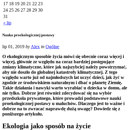
17
18
19
20
21
22
23
24
25
26
27
28
29
30
31
« lip
Nauka proekologicznej postawy
lip 01, 2019
by
Alex
in
Ogólne
O ekologicznym sposobie życia mówi się obecnie coraz więcej i
więcej, głównie ze względu na coraz bardziej postępujące
zmiany klimatyczne, które jak najszybciej należy powstrzymać,
aby nie doszło do globalnej katastrofy klimatycznej. Z tego
względu warto już od najmłodszych lat uczyć dzieci, jak żyć w
zgodzie ze środowiskiem naturalnym i dbać o planetę Ziemię.
Takie działania i nawyki warto wyrabiać u dziecka w domu, ale
nie tylko. Dobrze jest również zdecydować się na wybór
przedszkola prywatnego, które prowadzi podstawowe nauki
proekologicznej postawy u maluchów. Dlaczego jest to ważne i
dobrze na to zwracać naprawdę dużą uwagę? Dowiedz się z
poniższego artykułu.
Ekologia jako sposób na życie