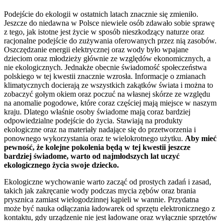
Podejście do ekologii w ostatnich latach znacznie się zmieniło.
Jeszcze do niedawna w Polsce niewiele osób zdawało sobie sprawę
z tego, jak istotne jest życie w sposób nieszkodzący naturze oraz
racjonalne podejście do zużywania oferowanych przez nią zasobów.
Oszczędzanie energii elektrycznej oraz wody było wpajane
dzieciom oraz młodzieży głównie ze względów ekonomicznych, a
nie ekologicznych. Jednakże obecnie świadomość społeczeństwa
polskiego w tej kwestii znacznie wzrosła. Informacje o zmianach
klimatycznych docierają ze wszystkich zakątków świata i można to
zobaczyć gołym okiem oraz poczuć na własnej skórze ze względu
na anomalie pogodowe, które coraz częściej mają miejsce w naszym
kraju. Dlatego właśnie osoby świadome mają coraz bardziej
odpowiedzialne podejście do życia. Stawiają na produkty
ekologiczne oraz na materiały nadające się do przetworzenia i
ponownego wykorzystania oraz te wielokrotnego użytku.
Aby mieć
pewność, że kolejne pokolenia będą w tej kwestii jeszcze
bardziej świadome, warto od najmłodszych lat uczyć
ekologicznego życia swoje dziecko.
Ekologiczne wychowanie warto zacząć od prostych zadań i zasad,
takich jak zakręcanie wody podczas mycia zębów oraz brania
prysznica zamiast wielogodzinnej kąpieli w wannie. Przydatna
może być nauka odłączania ładowarek od sprzętu elektronicznego z
kontaktu, gdy urządzenie nie jest ładowane oraz wyłącznie sprzętów