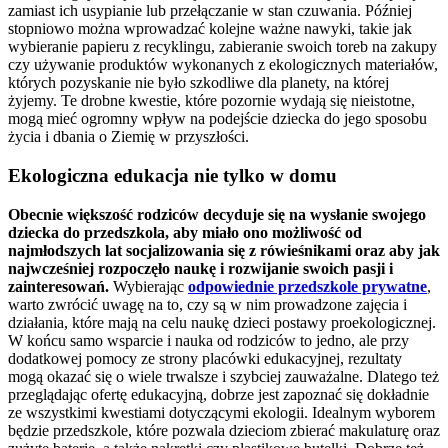
zamiast ich usypianie lub przełączanie w stan czuwania. Później
stopniowo można wprowadzać kolejne ważne nawyki, takie jak
wybieranie papieru z recyklingu, zabieranie swoich toreb na zakupy
czy używanie produktów wykonanych z ekologicznych materiałów,
których pozyskanie nie było szkodliwe dla planety, na której
żyjemy. Te drobne kwestie, które pozornie wydają się nieistotne,
mogą mieć ogromny wpływ na podejście dziecka do jego sposobu
życia i dbania o Ziemię w przyszłości.
Ekologiczna edukacja nie tylko w domu
Obecnie większość rodziców decyduje się na wysłanie swojego
dziecka do przedszkola, aby miało ono możliwość od
najmłodszych lat socjalizowania się z rówieśnikami oraz aby jak
najwcześniej rozpoczęło naukę i rozwijanie swoich pasji i
zainteresowań.
Wybierając
odpowiednie przedszkole prywatne
,
warto zwrócić uwagę na to, czy są w nim prowadzone zajęcia i
działania, które mają na celu naukę dzieci postawy proekologicznej.
W końcu samo wsparcie i nauka od rodziców to jedno, ale przy
dodatkowej pomocy ze strony placówki edukacyjnej, rezultaty
mogą okazać się o wiele trwalsze i szybciej zauważalne. Dlatego też
przeglądając ofertę edukacyjną, dobrze jest zapoznać się dokładnie
ze wszystkimi kwestiami dotyczącymi ekologii. Idealnym wyborem
będzie przedszkole, które pozwala dzieciom zbierać makulaturę oraz