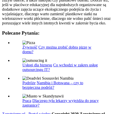
zużyte baterie, a także nakrętki czy plastikowe butelki. Dobrze też,
jeśli w placówce edukacyjnej dla najmłodszych organizowane są
dodatkowe zajęcia uczące ekologicznego podejścia do życia i
wyjaśniające, dlaczego warto zamienić plastikowe siatki na
wielorazowe worki płócienne, dlaczego nie wolno palić śmieci oraz
poruszające wiele innych istotnych kwestii w zakresie bycia eko.
Polecane Pytania:
Żywność
Czy można zrobić dobrą pizzę w
domu?
Usługi dla biznesu
Co wchodzi w zakres usług
outsourcingu IT?
Podróże
Namibia i Botswana – czy to
bezpieczna podróż?
Praca
Dlaczego tylu lekarzy wyjeżdża do pracy
zagranicę?
Zapytujemy.pl - Portal wiedzy
Copyright 2020 Zapytujemy.pl -