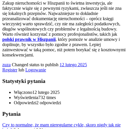
Zakup nieruchomości w Hiszpanii to świetna inwestycja, ale
faktycznie wiąże się z pewnymi ryzykami, zwłaszcza jeśli nie zna
się lokalnych przepisów. Najważniejsze to dokładnie
przeanalizować dokumentację nieruchomości – oprócz księgi
wieczystej warto sprawdzić, czy nie ma zaległości podatkowych,
długów wspólnotowych czy problemów z legalnością budowy.
Warto również korzystać z pomocy profesjonalistów, takich jak
polski prawnik w Hiszpanii
, który pomoże w analizie umowy i
dopilnuje, by wszystko było zgodne z prawem. Lepiej
zainwestować w taką pomoc, niż potem borykać się z kosztownymi
konsekwencjami.
zuza
Changed status to publish
12 lutego 2025
Register
lub
Logowanie
Statystyki pytania
Włączono
12 lutego 2025
Wyświetlenia
732 times
Odpowiedzi
2
odpowiedzi
Pytania
Czy to normalne, że mam nieregularne cykle, skoro nigdy tak nie