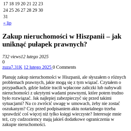
17
18
19
20
21
22
23
24
25
26
27
28
29
30
31
« lip
Zakup nieruchomości w Hiszpanii – jak
uniknąć pułapek prawnych?
732 views
12 lutego 2025
0
zuza
7.31K
12 lutego 2025
0
Comments
Planuję zakup nieruchomości w Hiszpanii, ale słyszałem o różnych
problemach prawnych, jakie mogą się z tym wiązać. Czytałem o
przypadkach, gdzie ludzie tracili wpłacone zaliczki lub nabywali
nieruchomości z ukrytymi wadami prawnymi, które potem trudno
było rozwiązać. Jak najlepiej zabezpieczyć się przed takimi
sytuacjami? Na co zwrócić uwagę w umowach, żeby nie zostać
oszukanym? Czy przed podpisaniem aktu notarialnego trzeba
sprawdzić coś więcej niż tylko księgi wieczyste? Interesuje mnie
też, czy cudzoziemcy mają jakieś dodatkowe ograniczenia w
zakupie nieruchomości.