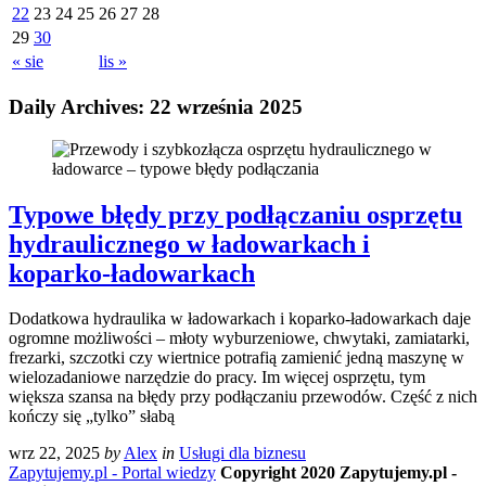
22
23
24
25
26
27
28
29
30
« sie
lis »
Daily Archives:
22 września 2025
Typowe błędy przy podłączaniu osprzętu
hydraulicznego w ładowarkach i
koparko-ładowarkach
Dodatkowa hydraulika w ładowarkach i koparko-ładowarkach daje
ogromne możliwości – młoty wyburzeniowe, chwytaki, zamiatarki,
frezarki, szczotki czy wiertnice potrafią zamienić jedną maszynę w
wielozadaniowe narzędzie do pracy. Im więcej osprzętu, tym
większa szansa na błędy przy podłączaniu przewodów. Część z nich
kończy się „tylko” słabą
wrz 22, 2025
by
Alex
in
Usługi dla biznesu
Zapytujemy.pl - Portal wiedzy
Copyright 2020 Zapytujemy.pl -