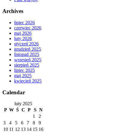
Archives
lipiec 2026
czerwiec 2026
maj 2026
luty 2026
styczeń 2026
grudzień 2025
listopad 2025
wrzesień 2025
sierpień 2025
lipiec 2025
maj 2025
kwiecień 2025
Calendar
luty 2025
P
W
Ś
C
P
S
N
1
2
3
4
5
6
7
8
9
10
11
12
13
14
15
16