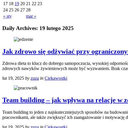
17
18
19
20
21
22
23
24
25
26
27
28
« sty
mar »
Daily Archives:
19 lutego 2025
Jak zdrowo się odżywiać przy ograniczony
Zdrowa dieta to klucz do dobrego samopoczucia, wysokiej odpornośc
zdrowych nawyków żywieniowych może być wyzwaniem. Brak czasu n
lut 19, 2025
by
zuza
in
Ciekawostki
Team building – jak wpływa na relacje w 
Team building to jeden z najskuteczniejszych sposobów na budowan
pracownikami, ale także zwiększyć ich zaangażowanie i motywację do
lut 19, 2025
by
zuza
in
Ciekawostki