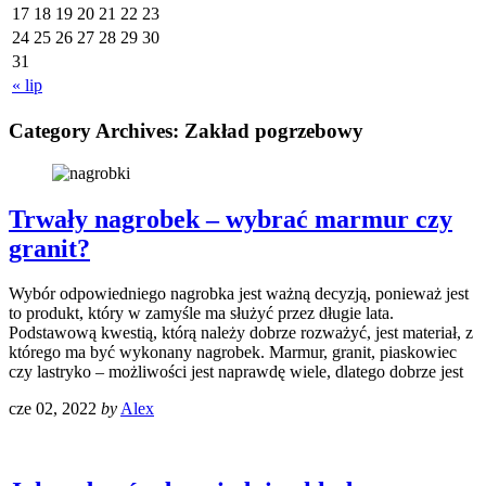
17
18
19
20
21
22
23
24
25
26
27
28
29
30
31
« lip
Category Archives:
Zakład pogrzebowy
Trwały nagrobek – wybrać marmur czy
granit?
Wybór odpowiedniego nagrobka jest ważną decyzją, ponieważ jest
to produkt, który w zamyśle ma służyć przez długie lata.
Podstawową kwestią, którą należy dobrze rozważyć, jest materiał, z
którego ma być wykonany nagrobek. Marmur, granit, piaskowiec
czy lastryko – możliwości jest naprawdę wiele, dlatego dobrze jest
cze 02, 2022
by
Alex